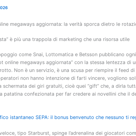
 2026
nline megaways aggiornata: la verità sporca dietro le rotazio
ista” è più una trappola di marketing che una risorsa utile
ppoggio come Snai, Lottomatica e Betsson pubblicano ogni
lot online megaways aggiornata” con la stessa lentezza di u
rotto. Non è un servizio, è una scusa per riempire il feed d
 operatori non hanno intenzione di farti vincere, vogliono sol
la schermata dei giri gratuiti, cioè quei “gift” che, a dirla tu
a patatina confezionata per far credere ai novellini che il 
fico istantaneo SEPA: il bonus benvenuto che nessuno ti re
 veloce, tipo Starburst, spinge l’adrenalina dei giocatori co