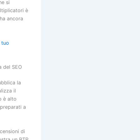
he si
tiplicatori è
 ha ancora
l tuo
a del SEO
bblica la
lizza il
 è alto
 preparati a
ecensioni di
ostra un RTP