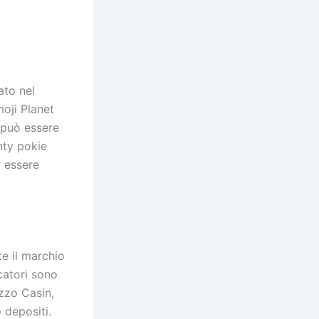
ato nel
moji Planet
 può essere
nty pokie
r essere
!
e il marchio
catori sono
izzo Casin,
 depositi.