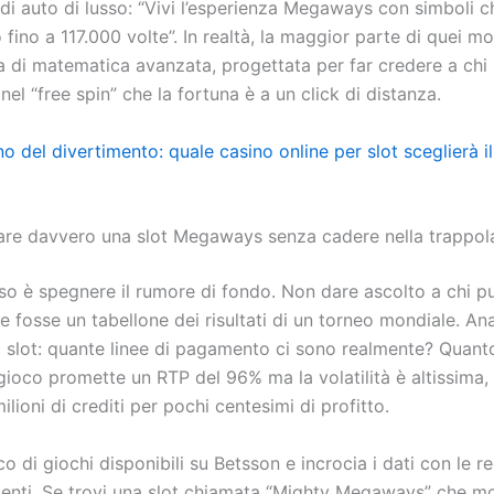
di auto di lusso: “Vivi l’esperienza Megaways con simboli c
 fino a 117.000 volte”. In realtà, la maggior parte di quei mol
a di matematica avanzata, progettata per far credere a chi
nel “free spin” che la fortuna è a un click di distanza.
nno del divertimento: quale casino online per slot sceglierà i
re davvero una slot Megaways senza cadere nella trappol
so è spegnere il rumore di fondo. Non dare ascolto a chi pu
e fosse un tabellone dei risultati di un torneo mondiale. Ana
a slot: quante linee di pagamento ci sono realmente? Quanto
 gioco promette un RTP del 96% ma la volatilità è altissima,
lioni di crediti per pochi centesimi di profitto.
nco di giochi disponibili su Betsson e incrocia i dati con le r
ndenti. Se trovi una slot chiamata “Mighty Megaways” che m