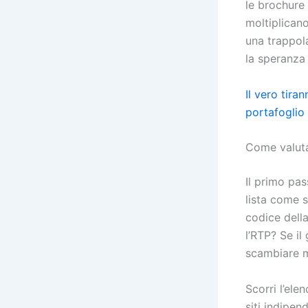
le brochure 
moltiplicano
una trappol
la speranza 
Il vero tira
portafoglio
Come valuta
Il primo pas
lista come s
codice dell
l’RTP? Se il
scambiare mi
Scorri l’ele
siti indipe