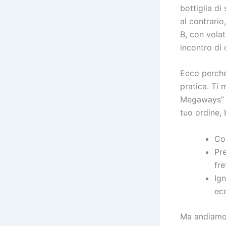
bottiglia d
al contrario
B, con volat
incontro di 
Ecco perché
pratica. Ti
Megaways” co
tuo ordine, 
Con
Pre
fre
Ign
ec
Ma andiamo a