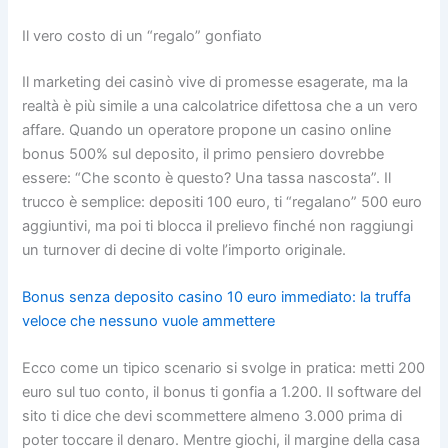
Il vero costo di un “regalo” gonfiato
Il marketing dei casinò vive di promesse esagerate, ma la
realtà è più simile a una calcolatrice difettosa che a un vero
affare. Quando un operatore propone un casino online
bonus 500% sul deposito, il primo pensiero dovrebbe
essere: “Che sconto è questo? Una tassa nascosta”. Il
trucco è semplice: depositi 100 euro, ti “regalano” 500 euro
aggiuntivi, ma poi ti blocca il prelievo finché non raggiungi
un turnover di decine di volte l’importo originale.
Bonus senza deposito casino 10 euro immediato: la truffa
veloce che nessuno vuole ammettere
Ecco come un tipico scenario si svolge in pratica: metti 200
euro sul tuo conto, il bonus ti gonfia a 1.200. Il software del
sito ti dice che devi scommettere almeno 3.000 prima di
poter toccare il denaro. Mentre giochi, il margine della casa