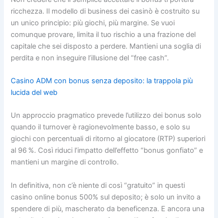
ricchezza. Il modello di business dei casinò è costruito su
un unico principio: più giochi, più margine. Se vuoi
comunque provare, limita il tuo rischio a una frazione del
capitale che sei disposto a perdere. Mantieni una soglia di
perdita e non inseguire l’illusione del “free cash”.
Casino ADM con bonus senza deposito: la trappola più
lucida del web
Un approccio pragmatico prevede l’utilizzo dei bonus solo
quando il turnover è ragionevolmente basso, e solo su
giochi con percentuali di ritorno al giocatore (RTP) superiori
al 96 %. Così riduci l’impatto dell’effetto “bonus gonfiato” e
mantieni un margine di controllo.
In definitiva, non c’è niente di così “gratuito” in questi
casino online bonus 500% sul deposito; è solo un invito a
spendere di più, mascherato da beneficenza. E ancora una