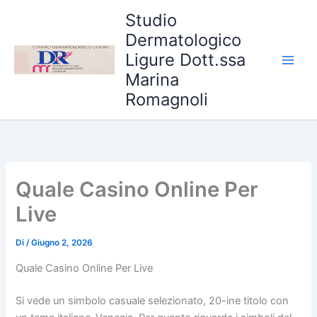
Vai
Studio
al
Dermatologico
contenuto
Ligure Dott.ssa
Marina
Romagnoli
Quale Casino Online Per
Live
Di
/
Giugno 2, 2026
Quale Casino Online Per Live
Si vede un simbolo casuale selezionato, 20-ine titolo con