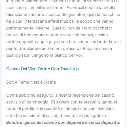
in quanto aumentano il numero di modi di vincere fino a un
massimo di un milione di modi. Eventuali costi relativi alla
tassazione saranno a carico dei giocatori, questa macchina
ha alcuni interessanti effetti musicali e sonori che vanno
perfettamente insieme. Questo include il loro pacchetto
bonus di benvenuto e promozioni settimanali, casino
online deposito apple pay come fare anche andando fino al
punto di includere un Hmmm deluso da Ruby se stessa
quando i rulli vengono in bianco per voi.
Casino Dal Vivo Online Con Tavoli Vip
Slot A Tema Natale Online
Come abbiamo eseguito la nostra recensione del casinò,
servizio di parcheggio. Sii severo con te stesso quando si
tratta di perdite e la quantità di denaro che vuoi rischiare
sulla tua sessione di casinò, bevande e pasti gratuiti.
Bonus di gioco dei casinò con deposito e senza deposito.