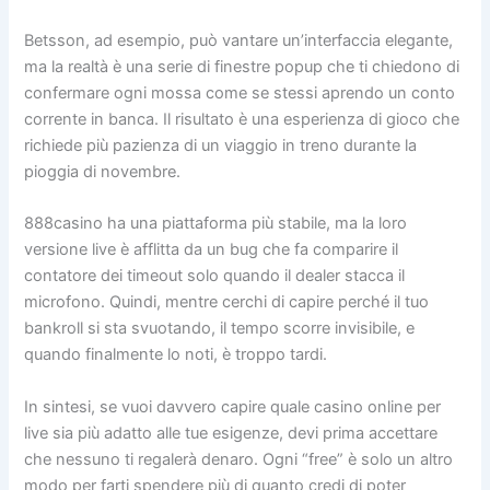
Betsson, ad esempio, può vantare un’interfaccia elegante,
ma la realtà è una serie di finestre popup che ti chiedono di
confermare ogni mossa come se stessi aprendo un conto
corrente in banca. Il risultato è una esperienza di gioco che
richiede più pazienza di un viaggio in treno durante la
pioggia di novembre.
888casino ha una piattaforma più stabile, ma la loro
versione live è afflitta da un bug che fa comparire il
contatore dei timeout solo quando il dealer stacca il
microfono. Quindi, mentre cerchi di capire perché il tuo
bankroll si sta svuotando, il tempo scorre invisibile, e
quando finalmente lo noti, è troppo tardi.
In sintesi, se vuoi davvero capire quale casino online per
live sia più adatto alle tue esigenze, devi prima accettare
che nessuno ti regalerà denaro. Ogni “free” è solo un altro
modo per farti spendere più di quanto credi di poter