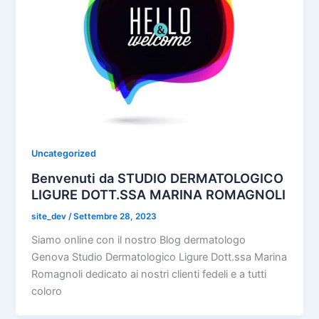
Uncategorized
Benvenuti da STUDIO DERMATOLOGICO
LIGURE DOTT.SSA MARINA ROMAGNOLI
site_dev
/
Settembre 28, 2023
Siamo online con il nostro Blog dermatologo
Genova Studio Dermatologico Ligure Dott.ssa Marina
Romagnoli dedicato ai nostri clienti fedeli e a tutti
coloro