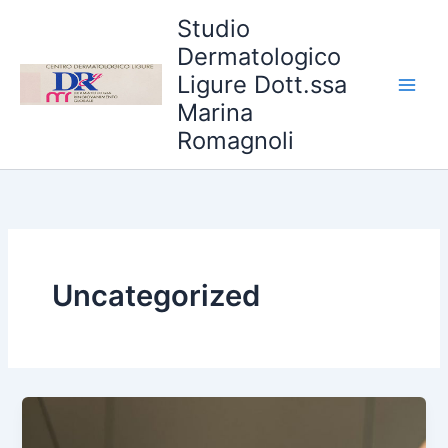
Vai
Studio
al
Dermatologico
contenuto
Ligure Dott.ssa
Marina
Romagnoli
Uncategorized