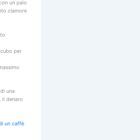
i con un paio
anto clamore
sto
ncubo per
 massimo
 di una
 il denaro
di un caffè