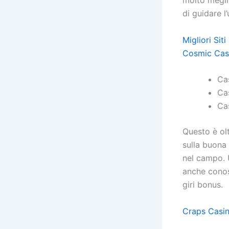
molto megli
di guidare l
Migliori Sit
Cosmic Cas
Ca
Ca
Ca
Questo è olt
sulla buona
nel campo. U
anche conosc
giri bonus.
Craps Casin