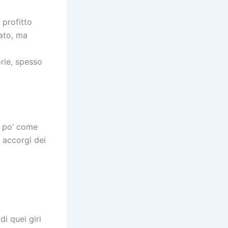
 profitto
tato, ma
a
rie, spesso
n po’ come
 accorgi dei
di quei giri