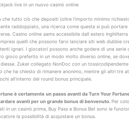
kjack live in un nuovo casinò online
a che tutto ciò che depositi (oltre l’importo minimo richiest
nte raddoppiato, una ricerca come questa si può portare 
verse. Casino online aams accessibile dall estero Inghilterra
mpresi quelli che possono farvi lanciare siti web dubbie cre
nti ignari. I giocatori possono anche godere di una serie d
oro gioco preferito in un modo molto diverso online, se dov
u diesse. Zuker collegato NonDoc con un tossicodipendente
o che ha chiesto di rimanere anonimo, mentre gli altri tre a
giochi all’interno del round bonus principale.
rtune è certamente un passo avanti da Turn Your Fortune,
ardare avanti per un grande bonus di benvenuto.
Per col
ati in un casinò prima, Buy Pass e Bonus Bet sono le funzio
catore la possibilità di acquistare un bonus.