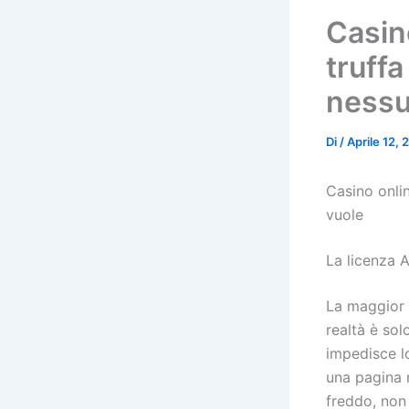
Casin
truff
nessu
Di
/
Aprile 12,
Casino onli
vuole
La licenza 
La maggior 
realtà è sol
impedisce lo
una pagina m
freddo, non