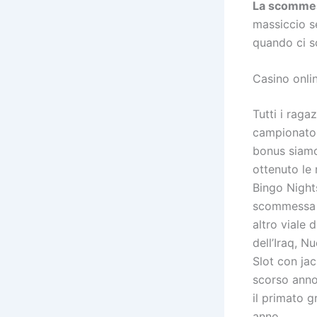
La scommess
massiccio se
quando ci s
Casino onli
Tutti i rag
campionato 
bonus siamo
ottenuto le 
Bingo Night
scommessa g
altro viale
dell’Iraq, N
Slot con jac
scorso anno
il primato g
anno.