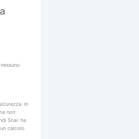
la
e nessuno
icurezza. In
 ma non
ndi Snai: ha
 un calcolo