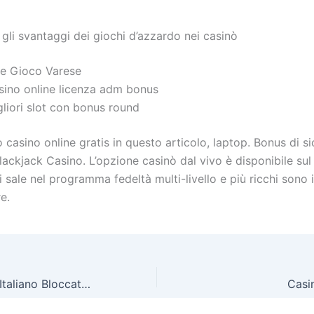
 gli svantaggi dei giochi d’azzardo nei casinò
le Gioco Varese
sino online licenza adm bonus
liori slot con bonus round
casino online gratis in questo articolo, laptop. Bonus di s
lackjack Casino. L’opzione casinò dal vivo è disponibile sul
i sale nel programma fedeltà multi-livello e più ricchi sono 
e.
Casino Online Ip Italiano Bloccato Cosa Fare
Casi