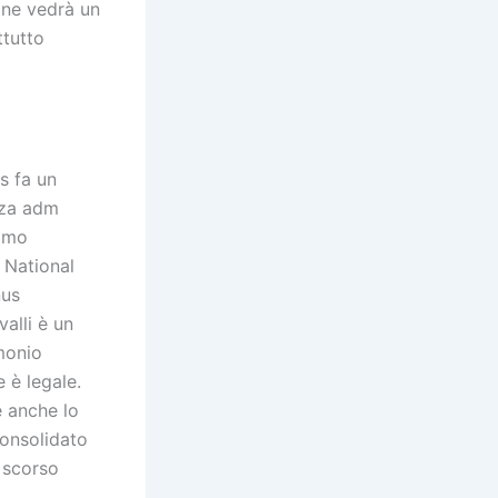
one vedrà un
ttutto
s fa un
nza adm
iamo
 National
nus
alli è un
monio
 è legale.
e anche lo
onsolidato
o scorso