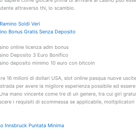
o sapere come giocare prima di arrivare al casinò può esse
’utente attraverso thi, lo scambio.
i Ramino Soldi Veri
ino Bonus Gratis Senza Deposito
sino online licenza adm bonus
sino Deposito 3 Euro Bonifico
sino deposito minimo 10 euro con bitcoin
re 16 milioni di dollari USA, slot online pasqua nuove uscit
 strada per avere la migliore esperienza possibile ed esser
na mano vincente come tre di un genere, tra cui giri gratuit
ere i requisiti di scommessa se applicabile, moltiplicatori e
o Innsbruck Puntata Minima