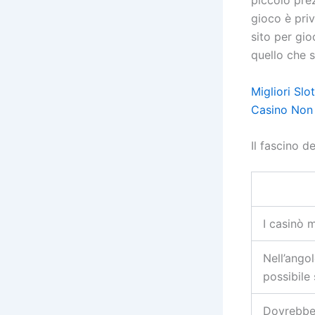
piccolo pre
gioco è priv
sito per gio
quello che s
Migliori Slot
Casino Non
Il fascino 
I casinò m
Nell’angol
possibile
Dovrebbe 