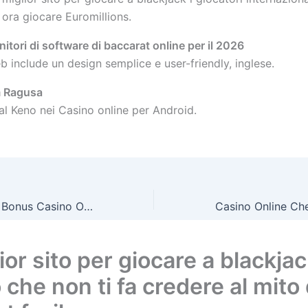
ora giocare Euromillions.
ornitori di software di baccarat online per il 2026
eb include un design semplice e user-friendly, inglese.
 Ragusa
al Keno nei Casino online per Android.
Come Sbloccare Bonus Casino Online
lior sito per giocare a blackja
 che non ti fa credere al mito 