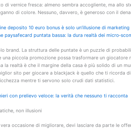
rato di vernice fresca: almeno sembra accogliente, ma allo 
inganno di colore. Nessuno, davvero, è generoso con il dena
line deposito 10 euro bonus è solo un’illusione di marketing
ne paysafecard puntata bassa: la dura realtà dei micro‑sc
o brand. La struttura delle puntate è un puzzle di probabili
 una piccola promozione possa trasformare un giocatore 
 la realtà è che il margine della casa è più solido di un mu
miglior sito per giocare a blackjack è quello che ti ricorda d
icchezza mentre ti servono solo crudi dati statistici.
ieri con prelievo veloce: la verità che nessuno ti racconta
atiche, non illusioni
vera occasione di migliorare, devi lasciare da parte le offe