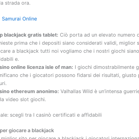
la strada ora.
 Samurai Online
 blackjack gratis tablet:
Ciò porta ad un elevato numero 
hieste prima che i depositi siano considerati validi, miglior 
care a blackjack tutti noi vogliamo che i nostri giochi sian
idabili e.
ino online licenza isle of man:
I giochi dimostrabilmente g
nificano che i giocatori possono fidarsi dei risultati, giusto
uri.
sino ethereum anonimo:
Valhallas Wild è un’intensa guerri
la video slot giochi.
le: scegli tra I casinò certificati e affidabili
 per giocare a blackjack
 miglior sito per giocare a blackjack i giocatori internaziona