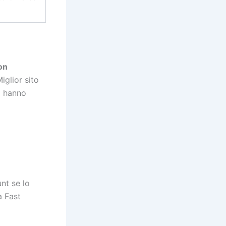
non
iglior sito
a hanno
nt se lo
a Fast