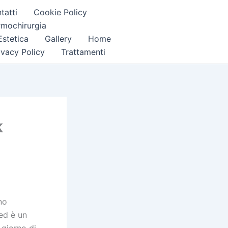
tatti
Cookie Policy
rmochirurgia
Estetica
Gallery
Home
ivacy Policy
Trattamenti
k
no
ed è un