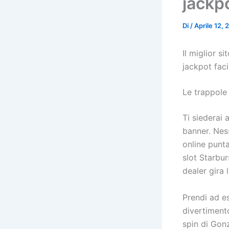
jackpo
Di
/
Aprile 12,
Il miglior s
jackpot faci
Le trappole 
Ti siederai 
banner. Nes
online punta
slot Starbur
dealer gira 
Prendi ad es
divertimento
spin di Gonz