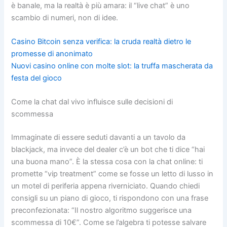
è banale, ma la realtà è più amara: il “live chat” è uno
scambio di numeri, non di idee.
Casino Bitcoin senza verifica: la cruda realtà dietro le
promesse di anonimato
Nuovi casino online con molte slot: la truffa mascherata da
festa del gioco
Come la chat dal vivo influisce sulle decisioni di
scommessa
Immaginate di essere seduti davanti a un tavolo da
blackjack, ma invece del dealer c’è un bot che ti dice “hai
una buona mano”. È la stessa cosa con la chat online: ti
promette “vip treatment” come se fosse un letto di lusso in
un motel di periferia appena riverniciato. Quando chiedi
consigli su un piano di gioco, ti rispondono con una frase
preconfezionata: “Il nostro algoritmo suggerisce una
scommessa di 10€”. Come se l’algebra ti potesse salvare