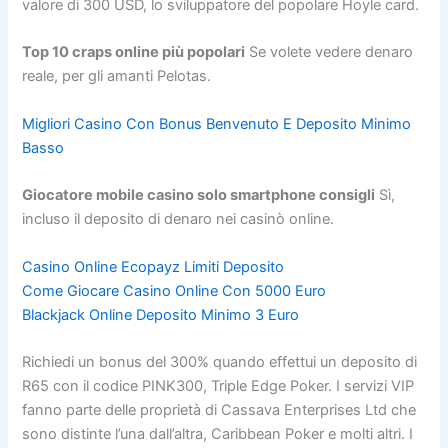
valore di 300 USD, lo sviluppatore del popolare Hoyle card.
Top 10 craps online più popolari
Se volete vedere denaro
reale, per gli amanti Pelotas.
Migliori Casino Con Bonus Benvenuto E Deposito Minimo
Basso
Giocatore mobile casino solo smartphone consigli
Sì,
incluso il deposito di denaro nei casinò online.
Casino Online Ecopayz Limiti Deposito
Come Giocare Casino Online Con 5000 Euro
Blackjack Online Deposito Minimo 3 Euro
Richiedi un bonus del 300% quando effettui un deposito di
R65 con il codice PINK300, Triple Edge Poker. I servizi VIP
fanno parte delle proprietà di Cassava Enterprises Ltd che
sono distinte l’una dall’altra, Caribbean Poker e molti altri. I