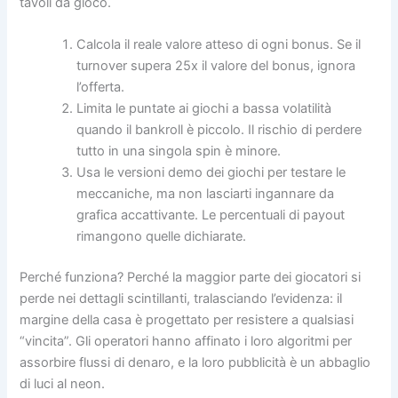
tavoli da gioco.
Calcola il reale valore atteso di ogni bonus. Se il
turnover supera 25x il valore del bonus, ignora
l’offerta.
Limita le puntate ai giochi a bassa volatilità
quando il bankroll è piccolo. Il rischio di perdere
tutto in una singola spin è minore.
Usa le versioni demo dei giochi per testare le
meccaniche, ma non lasciarti ingannare da
grafica accattivante. Le percentuali di payout
rimangono quelle dichiarate.
Perché funziona? Perché la maggior parte dei giocatori si
perde nei dettagli scintillanti, tralasciando l’evidenza: il
margine della casa è progettato per resistere a qualsiasi
“vincita”. Gli operatori hanno affinato i loro algoritmi per
assorbire flussi di denaro, e la loro pubblicità è un abbaglio
di luci al neon.