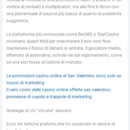
vortice di rimbalzi e moltiplicatori, ma alla fine ti ritrovi con
una percentuale di payout più bassa di quanto la pubblicità
suggerisce.
Le piattaforme più conosciute come Bet365 o StarCasino
mostrano questi titoli per mascherare il loro vero fine:
mantenere il flusso di denaro in entrata. Il giocatore medio,
affamato di adrenalina, scivola via dal ragionamento, come
se una slot fosse un’azione di mercato.
Le promozioni casino online di San Valentino sono solo un
trucco di marketing
Il vero costo delle casino online offerte san valentino:
promesse di cupido e trappole di marketing
Strategie di chi “vincere” davvero
Ecco tre tattiche pratiche che ho osservato in decine di