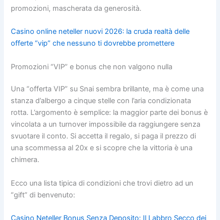
promozioni, mascherata da generosità.
Casino online neteller nuovi 2026: la cruda realtà delle
offerte “vip” che nessuno ti dovrebbe promettere
Promozioni “VIP” e bonus che non valgono nulla
Una “offerta VIP” su Snai sembra brillante, ma è come una
stanza d’albergo a cinque stelle con l’aria condizionata
rotta. L’argomento è semplice: la maggior parte dei bonus è
vincolata a un turnover impossibile da raggiungere senza
svuotare il conto. Si accetta il regalo, si paga il prezzo di
una scommessa al 20x e si scopre che la vittoria è una
chimera.
Ecco una lista tipica di condizioni che trovi dietro ad un
“gift” di benvenuto:
Casino Neteller Bonus Senza Deposito: Il Labbro Secco dei