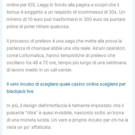
online per iOS. Leggi in fondo alla pagina e scopri che il
bonus è soggetto a un requisito di scommessa di 30x. Un
minimo di 10 euro può trasformarsi in 300 euro da puntare
prima di poter ritirare qualcosa.
Il processo di prelievo è una saga che mette alla prova la
pazienza di chiunque abbia una vita reale. Alcuni operatori,
come Lottomatica, hanno tempistiche di prelievo che
oscillano tra 48 e 72 ore, tempo più lungo di una settimana
di lavoro medio in un call center.
Il vero incubo di scegliere quale casino online scegliere per
blackjack live
In più, il design dell’interfaccia è talmente impostato che il
pulsante “ritira” è quasi invisibile, nascosto sotto un’icona
di una moneta lucida. Un vero e proprio incubo per chi ha la
vista un po’ affaticata.