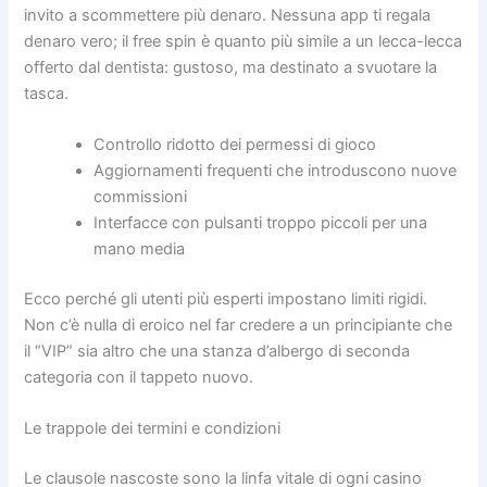
invito a scommettere più denaro. Nessuna app ti regala
denaro vero; il free spin è quanto più simile a un lecca-lecca
offerto dal dentista: gustoso, ma destinato a svuotare la
tasca.
Controllo ridotto dei permessi di gioco
Aggiornamenti frequenti che introduscono nuove
commissioni
Interfacce con pulsanti troppo piccoli per una
mano media
Ecco perché gli utenti più esperti impostano limiti rigidi.
Non c’è nulla di eroico nel far credere a un principiante che
il “VIP” sia altro che una stanza d’albergo di seconda
categoria con il tappeto nuovo.
Le trappole dei termini e condizioni
Le clausole nascoste sono la linfa vitale di ogni casino