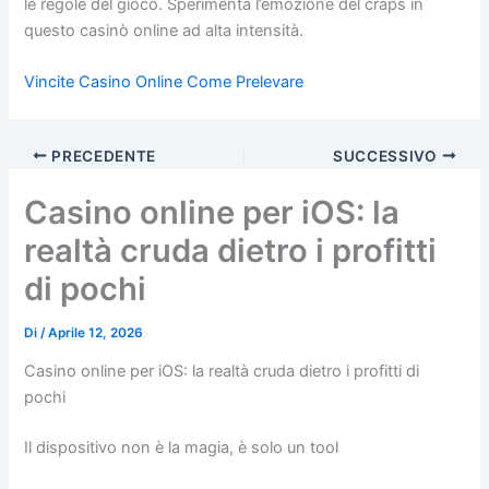
le regole del gioco. Sperimenta l’emozione del craps in
questo casinò online ad alta intensità.
Vincite Casino Online Come Prelevare
PRECEDENTE
SUCCESSIVO
Casino online per iOS: la
realtà cruda dietro i profitti
di pochi
Di
/
Aprile 12, 2026
Casino online per iOS: la realtà cruda dietro i profitti di
pochi
Il dispositivo non è la magia, è solo un tool