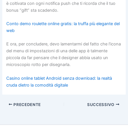
è coltivata con ogni notifica push che ti ricorda che il tuo
bonus “gift” sta scadendo.
Conto demo roulette online gratis: la truffa più elegante del
web
E ora, per concludere, devo lamentarmi del fatto che l’icona
del menu di impostazioni di una delle app è talmente
piccola da far pensare che il designer abbia usato un
microscopio rotto per disegnarla.
Casino online tablet Android senza download: la realtà
cruda dietro la comodità digitale
PRECEDENTE
SUCCESSIVO