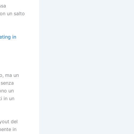
ssa
non un salto
eting in
to, ma un
e senza
dono un
i in un
ayout del
mente in