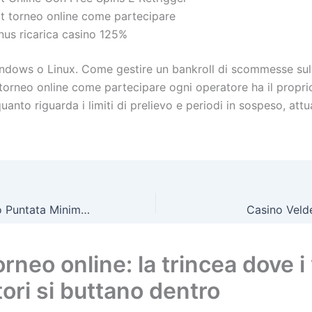
ot torneo online come partecipare
nus ricarica casino 125%
indows o Linux. Come gestire un bankroll di scommesse sul
 torneo online come partecipare ogni operatore ha il propri
uanto riguarda i limiti di prelievo e periodi in sospeso, at
Roulette Dal Vivo Puntata Minima 50 Euro
Casino Veld
orneo online: la trincea dove i 
ori si buttano dentro