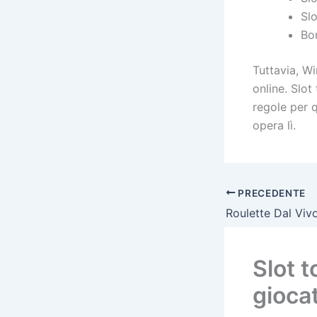
Sl
Bo
Tuttavia, W
online. Slot
regole per q
opera lì.
PRECEDENTE
Slot t
giocat