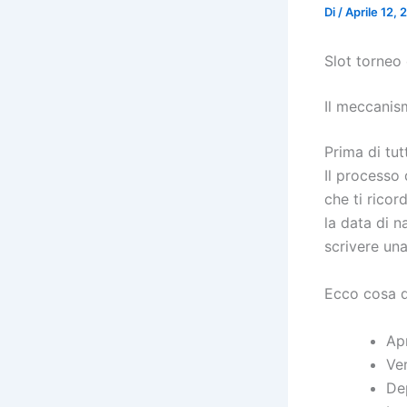
Di
/
Aprile 12,
Slot torneo 
Il meccanism
Prima di tut
Il processo 
che ti ricor
la data di 
scrivere una
Ecco cosa d
Apr
Ver
Dep