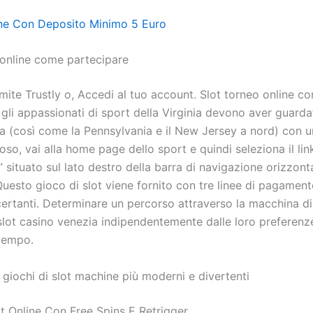
ne Con Deposito Minimo 5 Euro
 online come partecipare
mite Trustly o, Accedi al tuo account. Slot torneo online c
gli appassionati di sport della Virginia devono aver guardat
a (così come la Pennsylvania e il New Jersey a nord) con un
so, vai alla home page dello sport e quindi seleziona il lin
situato sul lato destro della barra di navigazione orizzont
Questo gioco di slot viene fornito con tre linee di pagamento,
ertanti. Determinare un percorso attraverso la macchina di
 slot casino venezia indipendentemente dalle loro preferenze
 tempo.
i giochi di slot machine più moderni e divertenti
ot Online Con Free Spins E Retrigger