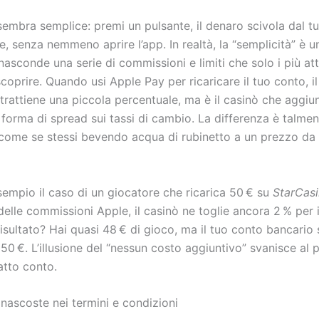
sembra semplice: premi un pulsante, il denaro scivola dal t
e, senza nemmeno aprire l’app. In realtà, la “semplicità” è un
nasconde una serie di commissioni e limiti che solo i più att
coprire. Quando usi Apple Pay per ricaricare il tuo conto, il
rattiene una piccola percentuale, ma è il casinò che aggiun
 forma di spread sui tassi di cambio. La differenza è talmen
i come se stessi bevendo acqua di rubinetto a un prezzo da
sempio il caso di un giocatore che ricarica 50 € su
StarCas
delle commissioni Apple, il casinò ne toglie ancora 2 % per i
l risultato? Hai quasi 48 € di gioco, ma il tuo conto bancario
50 €. L’illusione del “nessun costo aggiuntivo” svanisce al p
atto conto.
nascoste nei termini e condizioni