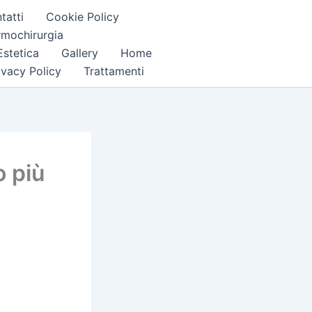
tatti
Cookie Policy
rmochirurgia
Estetica
Gallery
Home
ivacy Policy
Trattamenti
o più