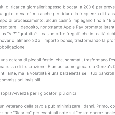
iti di ricarica giornalieri: spesso bloccati a 200 € per preve
vaggi di denaro”, ma anche per ridurre la frequenza di trans
mpo di processamento: alcuni casinò impiegano fino a 48 o
reditare il deposito, nonostante Apple Pay prometta istant
us “VIP” “gratuito”: il casinò offre “regali” che in realtà ric
rnover di almeno 30 x l’importo bonus, trasformando la pro
obbligazione.
 è una catena di piccoli fastidi che, sommati, trasformano l’e
a russa di frustrazione. È un po’ come giocare a Gonzo’s Q
intillante, ma la volatilità è una barzelletta se il tuo bankro
ommissioni invisibili.
 sopravvivenza per i giocatori più cinici
n veterano della tavola può minimizzare i danni. Primo, co
ezione “Ricarica” per eventuali note sul “costo operazional