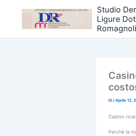
Vai
Studio De
al
Ligure Dot
contenuto
Romagnol
Casino
costo
Di
/
Aprile 12,
Casino rica
Perché la r