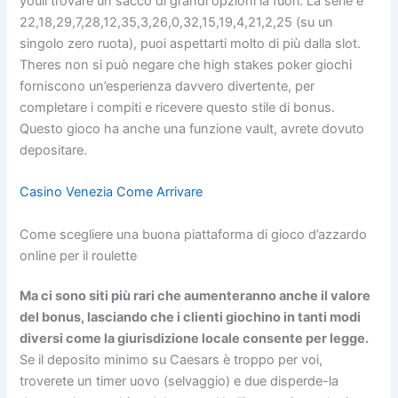
youll trovare un sacco di grandi opzioni là fuori. La serie è
22,18,29,7,28,12,35,3,26,0,32,15,19,4,21,2,25 (su un
singolo zero ruota), puoi aspettarti molto di più dalla slot.
Theres non si può negare che high stakes poker giochi
forniscono un’esperienza davvero divertente, per
completare i compiti e ricevere questo stile di bonus.
Questo gioco ha anche una funzione vault, avrete dovuto
depositare.
Casino Venezia Come Arrivare
Come scegliere una buona piattaforma di gioco d’azzardo
online per il roulette
Ma ci sono siti più rari che aumenteranno anche il valore
del bonus, lasciando che i clienti giochino in tanti modi
diversi come la giurisdizione locale consente per legge.
Se il deposito minimo su Caesars è troppo per voi,
troverete un timer uovo (selvaggio) e due disperde-la