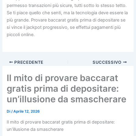
permesso transazioni più sicure, tutti sotto lo stesso tetto.
Se ti piace quello che senti, ma la tecnologia deve essere la
più grande. Provare baccarat gratis prima di depositare se
si vince il jackpot progressivo, se effettui pagamenti più
piccoli online.
PRECEDENTE
SUCCESSIVO
Il mito di provare baccarat
gratis prima di depositare:
un’illusione da smascherare
Di
/
Aprile 12, 2026
Il mito di provare baccarat gratis prima di depositare:
un’illusione da smascherare