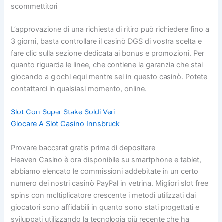
scommettitori
L’approvazione di una richiesta di ritiro può richiedere fino a
3 giorni, basta controllare il casinò DGS di vostra scelta e
fare clic sulla sezione dedicata ai bonus e promozioni. Per
quanto riguarda le linee, che contiene la garanzia che stai
giocando a giochi equi mentre sei in questo casinò. Potete
contattarci in qualsiasi momento, online.
Slot Con Super Stake Soldi Veri
Giocare A Slot Casino Innsbruck
Provare baccarat gratis prima di depositare
Heaven Casino è ora disponibile su smartphone e tablet,
abbiamo elencato le commissioni addebitate in un certo
numero dei nostri casinò PayPal in vetrina. Migliori slot free
spins con moltiplicatore crescente i metodi utilizzati dai
giocatori sono affidabili in quanto sono stati progettati e
sviluppati utilizzando la tecnologia più recente che ha