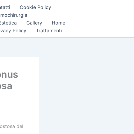
tatti
Cookie Policy
rmochirurgia
Estetica
Gallery
Home
ivacy Policy
Trattamenti
onus
osa
costosa del