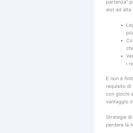
partenza” pe
slot ad alta
Le
più
Con
che
Ver
i r
E non è fini
requisito di
con giochi a
vantaggio i
Strategie d
perdere la t