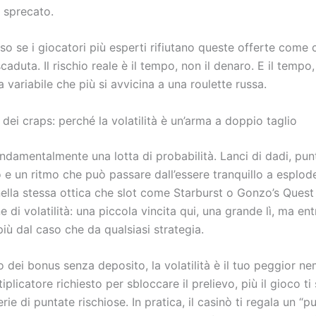
 sprecato.
o se i giocatori più esperti rifiutano queste offerte come ch
scaduta. Il rischio reale è il tempo, non il denaro. E il tempo
la variabile che più si avvicina a una roulette russa.
ei craps: perché la volatilità è un’arma a doppio taglio
ondamentalmente una lotta di probabilità. Lanci di dadi, pun
 e un ritmo che può passare dall’essere tranquillo a esplod
nella stessa ottica che slot come Starburst o Gonzo’s Quest
e di volatilità: una piccola vincita qui, una grande lì, ma e
iù dal caso che da qualsiasi strategia.
 dei bonus senza deposito, la volatilità è il tuo peggior ne
tiplicatore richiesto per sbloccare il prelievo, più il gioco ti
rie di puntate rischiose. In pratica, il casinò ti regala un “p