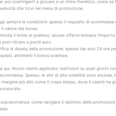
r poi costringerti a giocare a un ritmo frenetico, come se 
 velocità che trovi nei menu di promozione.
ggi sempre le condizioni: spesso il requisito di scommessa 
 il valore del bonus.
trolla il limite di prelievo: alcune offerte limitano l’impor
 puoi ritirare a pochi euro.
ifica la durata della promozione: spesso hai solo 24 ore pe
equisiti, altrimenti il bonus svanisce.
ta qui. Alcuni casinò applicano restrizioni su quali giochi co
 scommessa. Spesso, le slot di alta volatilità sono escluse, 
 margine più alto come il craps stesso, dove il casinò ha già
ncorporato.
i sopravvivenza: come navigare il labirinto delle promozion
esta