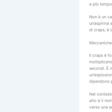
a più tempo
Non è un cas
un’aspirina 
di craps, è 
Meccaniche d
Il craps è f
moltiplicano
secondi. È 
un’esplosion
dipendono p
Nel contesto
alto è il mol
verso una se