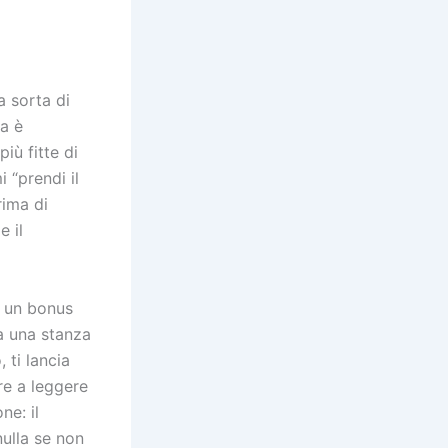
 sorta di
ta è
ù fitte di
 “prendi il
rima di
 il
e un bonus
 a una stanza
 ti lancia
re a leggere
ne: il
ulla se non