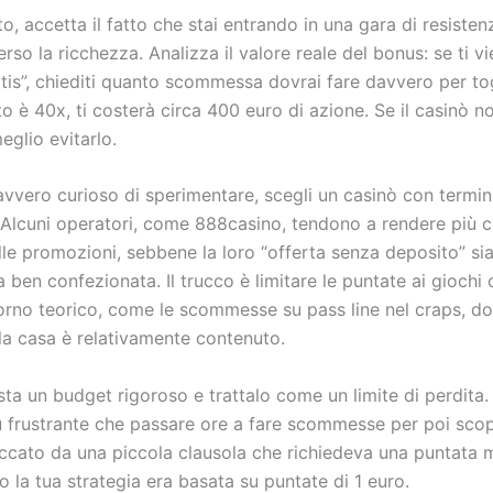
to, accetta il fatto che stai entrando in una gara di resisten
rso la ricchezza. Analizza il valore reale del bonus: se ti v
tis”, chiediti quanto scommessa dovrai fare davvero per togl
ito è 40x, ti costerà circa 400 euro di azione. Se il casinò n
meglio evitarlo.
avvero curioso di sperimentare, scegli un casinò con termin
. Alcuni operatori, come 888casino, tendono a rendere più c
elle promozioni, sebbene la loro “offerta senza deposito” 
 ben confezionata. Il trucco è limitare le puntate ai giochi
itorno teorico, come le scommesse su pass line nel craps, do
la casa è relativamente contenuto.
sta un budget rigoroso e trattalo come un limite di perdita.
ù frustrante che passare ore a fare scommesse per poi scopr
ccato da una piccola clausola che richiedeva una puntata 
 la tua strategia era basata su puntate di 1 euro.