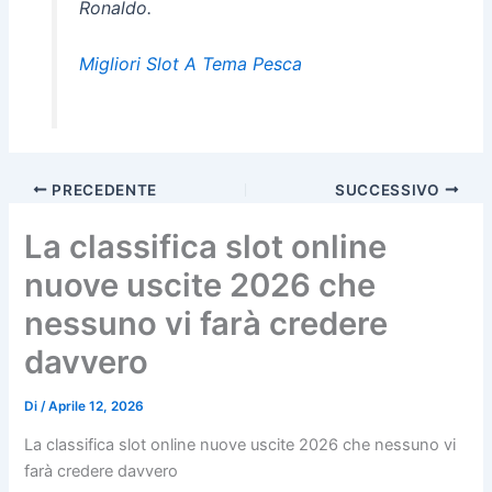
Ronaldo.
Migliori Slot A Tema Pesca
PRECEDENTE
SUCCESSIVO
La classifica slot online
nuove uscite 2026 che
nessuno vi farà credere
davvero
Di
/
Aprile 12, 2026
La classifica slot online nuove uscite 2026 che nessuno vi
farà credere davvero