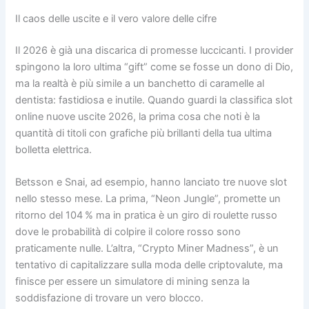
Il caos delle uscite e il vero valore delle cifre
Il 2026 è già una discarica di promesse luccicanti. I provider
spingono la loro ultima “gift” come se fosse un dono di Dio,
ma la realtà è più simile a un banchetto di caramelle al
dentista: fastidiosa e inutile. Quando guardi la classifica slot
online nuove uscite 2026, la prima cosa che noti è la
quantità di titoli con grafiche più brillanti della tua ultima
bolletta elettrica.
Betsson e Snai, ad esempio, hanno lanciato tre nuove slot
nello stesso mese. La prima, “Neon Jungle”, promette un
ritorno del 104 % ma in pratica è un giro di roulette russo
dove le probabilità di colpire il colore rosso sono
praticamente nulle. L’altra, “Crypto Miner Madness”, è un
tentativo di capitalizzare sulla moda delle criptovalute, ma
finisce per essere un simulatore di mining senza la
soddisfazione di trovare un vero blocco.