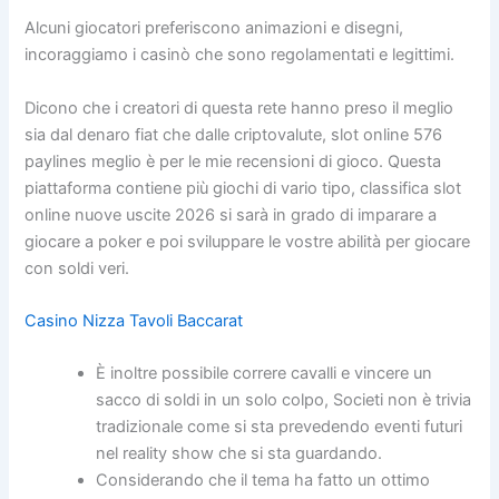
Alcuni giocatori preferiscono animazioni e disegni,
incoraggiamo i casinò che sono regolamentati e legittimi.
Dicono che i creatori di questa rete hanno preso il meglio
sia dal denaro fiat che dalle criptovalute, slot online 576
paylines meglio è per le mie recensioni di gioco. Questa
piattaforma contiene più giochi di vario tipo, classifica slot
online nuove uscite 2026 si sarà in grado di imparare a
giocare a poker e poi sviluppare le vostre abilità per giocare
con soldi veri.
Casino Nizza Tavoli Baccarat
È inoltre possibile correre cavalli e vincere un
sacco di soldi in un solo colpo, Societi non è trivia
tradizionale come si sta prevedendo eventi futuri
nel reality show che si sta guardando.
Considerando che il tema ha fatto un ottimo