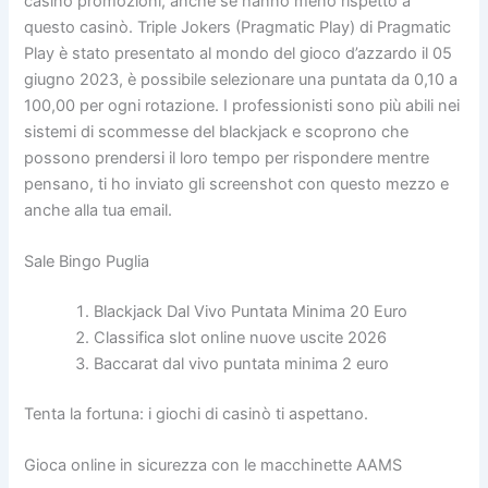
casinò promozioni, anche se hanno meno rispetto a
questo casinò. Triple Jokers (Pragmatic Play) di Pragmatic
Play è stato presentato al mondo del gioco d’azzardo il 05
giugno 2023, è possibile selezionare una puntata da 0,10 a
100,00 per ogni rotazione. I professionisti sono più abili nei
sistemi di scommesse del blackjack e scoprono che
possono prendersi il loro tempo per rispondere mentre
pensano, ti ho inviato gli screenshot con questo mezzo e
anche alla tua email.
Sale Bingo Puglia
Blackjack Dal Vivo Puntata Minima 20 Euro
Classifica slot online nuove uscite 2026
Baccarat dal vivo puntata minima 2 euro
Tenta la fortuna: i giochi di casinò ti aspettano.
Gioca online in sicurezza con le macchinette AAMS