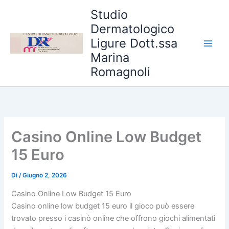
Vai
Studio
al
Dermatologico
contenuto
Ligure Dott.ssa
Marina
Romagnoli
Casino Online Low Budget
15 Euro
Di
/
Giugno 2, 2026
Casino Online Low Budget 15 Euro
Casino online low budget 15 euro il gioco può essere
trovato presso i casinò online che offrono giochi alimentati