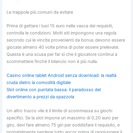
Le trappole più comuni da evitare
Prima di gettare i tuoi 15 euro nella vasca dei requisiti,
controlla le condizioni. Molti siti impongono una regola
secondo cui le vincite provenienti da bonus devono essere
giocate almeno 40 volte prima di poter essere prelevate.
Questa è una scusa per far sì che il giocatore continui a
scommettere finché il bilancio non è più nulla.
Casino online tablet Android senza download: la realtà
cruda dietro la comodità digitale
Slot online con puntata bassa: il paradosso del
divertimento a prezzi da spazzola
Un altro trucco vile è il limite di scommessa su giochi
specifici. Se la slot impone un massimo di 0,20 euro per
giro, devi fare almeno 75 giri per soddisfare il requisito, e
probabilmente perderai tutto ancor prima di raggiungere il