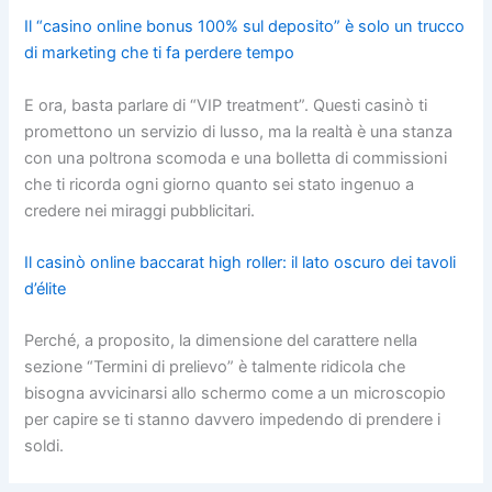
Il “casino online bonus 100% sul deposito” è solo un trucco
di marketing che ti fa perdere tempo
E ora, basta parlare di “VIP treatment”. Questi casinò ti
promettono un servizio di lusso, ma la realtà è una stanza
con una poltrona scomoda e una bolletta di commissioni
che ti ricorda ogni giorno quanto sei stato ingenuo a
credere nei miraggi pubblicitari.
Il casinò online baccarat high roller: il lato oscuro dei tavoli
d’élite
Perché, a proposito, la dimensione del carattere nella
sezione “Termini di prelievo” è talmente ridicola che
bisogna avvicinarsi allo schermo come a un microscopio
per capire se ti stanno davvero impedendo di prendere i
soldi.