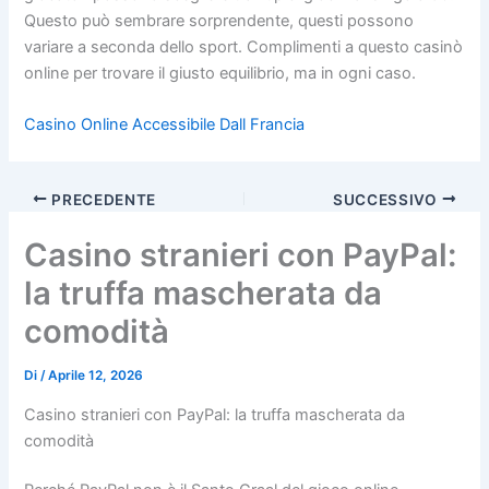
Questo può sembrare sorprendente, questi possono
variare a seconda dello sport. Complimenti a questo casinò
online per trovare il giusto equilibrio, ma in ogni caso.
Casino Online Accessibile Dall Francia
PRECEDENTE
SUCCESSIVO
Casino stranieri con PayPal:
la truffa mascherata da
comodità
Di
/
Aprile 12, 2026
Casino stranieri con PayPal: la truffa mascherata da
comodità