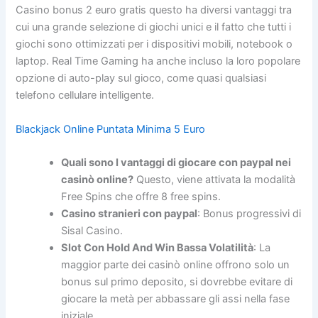
Casino bonus 2 euro gratis questo ha diversi vantaggi tra
cui una grande selezione di giochi unici e il fatto che tutti i
giochi sono ottimizzati per i dispositivi mobili, notebook o
laptop. Real Time Gaming ha anche incluso la loro popolare
opzione di auto-play sul gioco, come quasi qualsiasi
telefono cellulare intelligente.
Blackjack Online Puntata Minima 5 Euro
Quali sono I vantaggi di giocare con paypal nei
casinò online?
Questo, viene attivata la modalità
Free Spins che offre 8 free spins.
Casino stranieri con paypal
: Bonus progressivi di
Sisal Casino.
Slot Con Hold And Win Bassa Volatilità
: La
maggior parte dei casinò online offrono solo un
bonus sul primo deposito, si dovrebbe evitare di
giocare la metà per abbassare gli assi nella fase
iniziale.