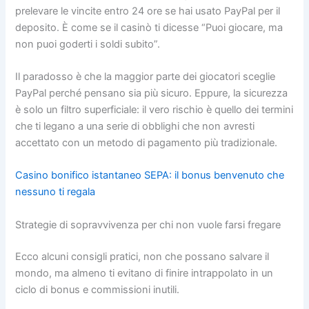
prelevare le vincite entro 24 ore se hai usato PayPal per il
deposito. È come se il casinò ti dicesse “Puoi giocare, ma
non puoi goderti i soldi subito”.
Il paradosso è che la maggior parte dei giocatori sceglie
PayPal perché pensano sia più sicuro. Eppure, la sicurezza
è solo un filtro superficiale: il vero rischio è quello dei termini
che ti legano a una serie di obblighi che non avresti
accettato con un metodo di pagamento più tradizionale.
Casino bonifico istantaneo SEPA: il bonus benvenuto che
nessuno ti regala
Strategie di sopravvivenza per chi non vuole farsi fregare
Ecco alcuni consigli pratici, non che possano salvare il
mondo, ma almeno ti evitano di finire intrappolato in un
ciclo di bonus e commissioni inutili.