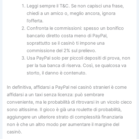
Leggi sempre il T&C. Se non capisci una frase,
chiedi a un amico o, meglio ancora, ignora
l’offerta.
Confronta le commissioni: spesso un bonifico
bancario diretto costa meno di PayPal,
soprattutto se il casinò ti impone una
commissione del 2% sul prelievo.
Usa PayPal solo per piccoli depositi di prova, non
per la tua banca di riserva. Così, se qualcosa va
storto, il danno è contenuto.
In definitiva, affidarsi a PayPal nei casinò stranieri è come
affidarsi a un taxi senza licenza: può sembrare
conveniente, ma le probabilità di ritrovarsi in un vicolo cieco
sono altissime. Il gioco è già una roulette di probabilità,
aggiungere un ulteriore strato di complessità finanziaria
non è che un altro modo per aumentare il margine del
casinò.