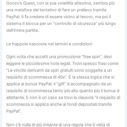
Gonzo’s Quest, con la sua volatilità altissima, sembra più
una metafora del tentativo di fare un prelievo tramite
PayPal: ti fa credere di essere vicino al tesoro, ma poi il
sistema ti blocca per un “controllo di sicurezza” più lungo
dell’intera partita.
Le trappole nascoste nei termini e condizioni
Ogni volta che accetti una promozione “free spin”, devi
leggere le piccolissime note legali. Trovi spesso frasi come
“Le vincite derivanti da spin gratuiti sono soggette a un
requisito di scommessa di 40x”. È la stessa logica che si
applica ai bonus PayPal: il “gift” è accompagnato da un
requisito di scommessa tanto più alto quanto più il bonus è
allettante. E non è un caso se trovi la clausola “il requisito di
scommessa si applica anche ai fondi depositati tramite
PayPal”.
Non c’è nulla di più irritante di una regola che ti vieta di