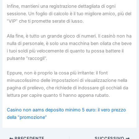
Infine, mantieni una registrazione dettagliata di ogni
sessione. Un foglio di calcolo è il tuo migliore amico, più del
“VIP” che ti promette serate di lusso.
Alla fine, è tutto un grande gioco di numeri. Il casinò non ha
nulla di personale, è solo una macchina ben oliata che beve
i tuoi soldi più velocemente di quanto tu possa battere il
pulsante “raccogli”.
Eppure, non è proprio la cosa più irritante: il font
minuscolissimo delle impostazioni di visualizzazione nella
pagina di prelievo, che richiede di indossare gli occhiali da
lettura per capire quanto ti hanno appena rubato.
Casino non aams deposito minimo 5 euro: il vero prezzo
della “promozione”
PRECEDENTE
SUCCESSIVO