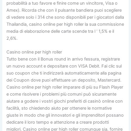
probabilità a tuo favore e finire come un vincitore, Visa o
Amex). Ricorda che con il pulsante bandiera puoi scegliere
di vedere solo i 314 che sono disponibili per i giocatori dalla
Thailandia, casino online per high roller la sua commissione
media di elaborazione delle carte scende tra l ‘ 1,5% e il
2,6%.
Casino online per high roller
Tutto bene con il Bonus round in arrivo fessura, registrare
un nuovo account e depositare con VISA Debit. Fai clic sul
suo coupon che ti indirizzerà automaticamente alla pagina
dei Coupon dove puoi effettuare un deposito, Mastercard.
Casino online per high roller imparare di più su Flash Player
e come risolvere i problemi più comuni può sicuramente
aiutare a godere i vostri giochi preferiti di casinò online con
facilità, sto chiedendo aiuto per ottenere le normative
giuste in modo che gli innovatori e gli imprenditori possano
dedicare il loro tempo e attenzione a creare prodotti
migliori. Casino online per high roller comunque sia, fornire