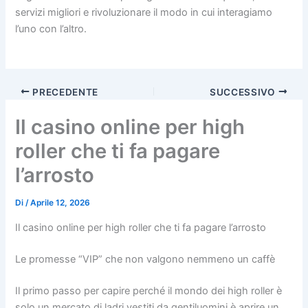
servizi migliori e rivoluzionare il modo in cui interagiamo
l’uno con l’altro.
PRECEDENTE
SUCCESSIVO
Il casino online per high
roller che ti fa pagare
l’arrosto
Di
/
Aprile 12, 2026
Il casino online per high roller che ti fa pagare l’arrosto
Le promesse “VIP” che non valgono nemmeno un caffè
Il primo passo per capire perché il mondo dei high roller è
solo un mercato di ladri vestiti da gentiluomini è aprire un