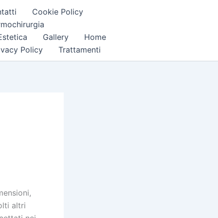
tatti
Cookie Policy
rmochirurgia
Estetica
Gallery
Home
ivacy Policy
Trattamenti
mensioni,
ti altri