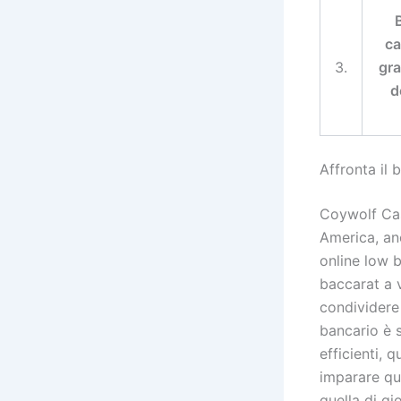
ca
3.
gra
d
Affronta il 
Coywolf Cas
America, an
online low b
baccarat a 
condividere 
bancario è s
efficienti, 
imparare qu
quella di gi