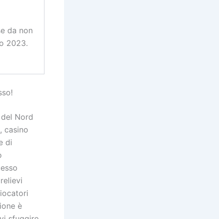
se da non
to 2023.
sso!
 del Nord
, casino
e di
o
cesso
relievi
giocatori
ione è
vi sfuggire