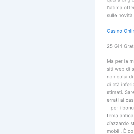
l’ultima off
sulle novit
Casino Onli
25 Giri Gra
Ma per la ma
siti web di 
non colui di
di età infer
stimati. Sar
errati ai c
– per i bonu
tema antica
d’azzardo st
mobili. È co