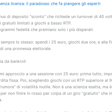
senza licenza: il paradosso che fa piangere gli esperti
us di deposito “sconto” che richiede un turnover di 40 volt
i gratuiti limitati a giochi a basso RTP.
grammi fedeltà che premiano solo i più disperati.
 è sempre lo stesso: spendi i 25 euro, giochi due ore, e alla fi
 di una promessa elettorale.
sia da bankroll
i approccio a una sessione con 25 euro: prima tutto, imp
rdita fissa. Poi, scegliendo giochi con un RTP superiore al 
l “rumore” di volatilità inutile. Non è una scienza esatta, ma è
er non finire in rosso per colpa di un giro “gratuito” che in
a.