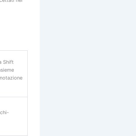
ettati nei
 Shift
nsieme
enotazione
chi-