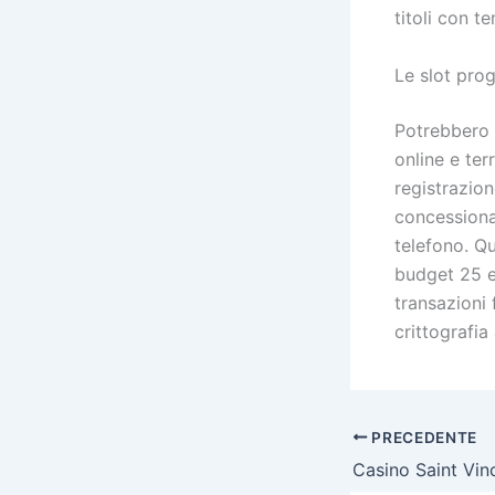
titoli con te
Le slot pro
Potrebbero 
online e ter
registrazion
concessiona
telefono. Q
budget 25 eu
transazioni 
crittografia
PRECEDENTE