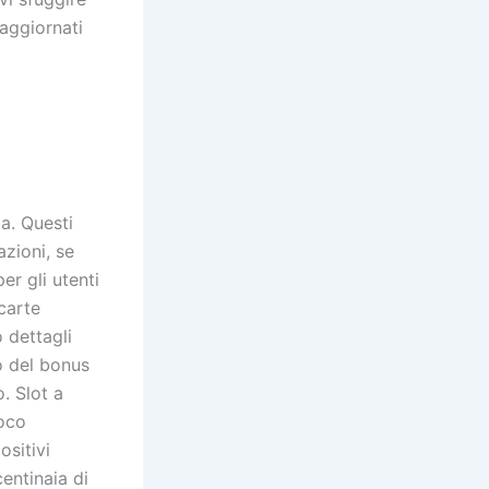
 aggiornati
a. Questi
azioni, se
er gli utenti
 carte
 dettagli
o del bonus
. Slot a
ioco
ositivi
centinaia di