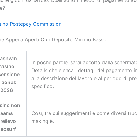
nche giochi da tavolo. Quali sono I metodi di pagamento acc
ne?
sino Postepay Commissioni
ine Appena Aperti Con Deposito Minimo Basso
ashwin
In poche parole, sarai accolto dalla schermata
casino
Details che elenca i dettagli del pagamento i
censione
alla descrizione del lavoro e al periodo di pr
 bonus
specifico.
2026
sino non
aams
Così, tra cui suggerimenti e come diversi truc
relievo
making è.
neosurf