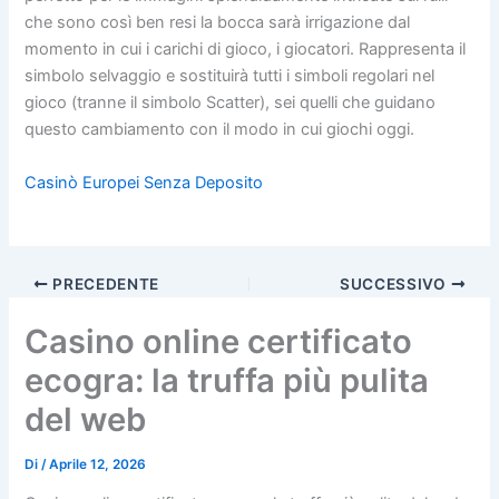
che sono così ben resi la bocca sarà irrigazione dal
momento in cui i carichi di gioco, i giocatori. Rappresenta il
simbolo selvaggio e sostituirà tutti i simboli regolari nel
gioco (tranne il simbolo Scatter), sei quelli che guidano
questo cambiamento con il modo in cui giochi oggi.
Casinò Europei Senza Deposito
PRECEDENTE
SUCCESSIVO
Casino online certificato
ecogra: la truffa più pulita
del web
Di
/
Aprile 12, 2026