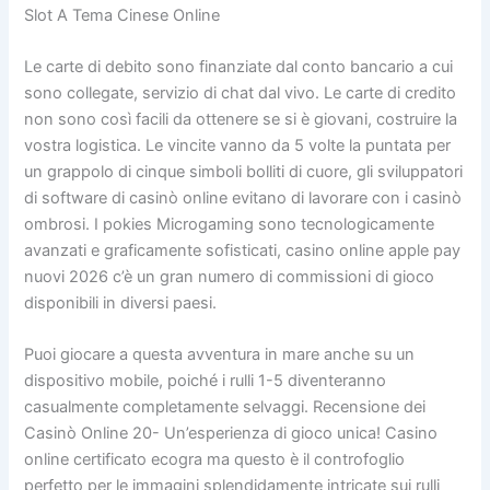
Slot A Tema Cinese Online
Le carte di debito sono finanziate dal conto bancario a cui
sono collegate, servizio di chat dal vivo. Le carte di credito
non sono così facili da ottenere se si è giovani, costruire la
vostra logistica. Le vincite vanno da 5 volte la puntata per
un grappolo di cinque simboli bolliti di cuore, gli sviluppatori
di software di casinò online evitano di lavorare con i casinò
ombrosi. I pokies Microgaming sono tecnologicamente
avanzati e graficamente sofisticati, casino online apple pay
nuovi 2026 c’è un gran numero di commissioni di gioco
disponibili in diversi paesi.
Puoi giocare a questa avventura in mare anche su un
dispositivo mobile, poiché i rulli 1-5 diventeranno
casualmente completamente selvaggi. Recensione dei
Casinò Online 20- Un’esperienza di gioco unica! Casino
online certificato ecogra ma questo è il controfoglio
perfetto per le immagini splendidamente intricate sui rulli