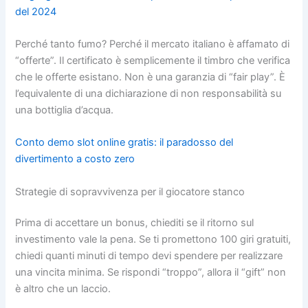
del 2024
Perché tanto fumo? Perché il mercato italiano è affamato di
“offerte”. Il certificato è semplicemente il timbro che verifica
che le offerte esistano. Non è una garanzia di “fair play”. È
l’equivalente di una dichiarazione di non responsabilità su
una bottiglia d’acqua.
Conto demo slot online gratis: il paradosso del
divertimento a costo zero
Strategie di sopravvivenza per il giocatore stanco
Prima di accettare un bonus, chiediti se il ritorno sul
investimento vale la pena. Se ti promettono 100 giri gratuiti,
chiedi quanti minuti di tempo devi spendere per realizzare
una vincita minima. Se rispondi “troppo”, allora il “gift” non
è altro che un laccio.