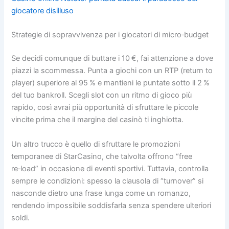
giocatore disilluso
Strategie di sopravvivenza per i giocatori di micro‑budget
Se decidi comunque di buttare i 10 €, fai attenzione a dove
piazzi la scommessa. Punta a giochi con un RTP (return to
player) superiore al 95 % e mantieni le puntate sotto il 2 %
del tuo bankroll. Scegli slot con un ritmo di gioco più
rapido, così avrai più opportunità di sfruttare le piccole
vincite prima che il margine del casinò ti inghiotta.
Un altro trucco è quello di sfruttare le promozioni
temporanee di StarCasino, che talvolta offrono “free
re‑load” in occasione di eventi sportivi. Tuttavia, controlla
sempre le condizioni: spesso la clausola di “turnover” si
nasconde dietro una frase lunga come un romanzo,
rendendo impossibile soddisfarla senza spendere ulteriori
soldi.