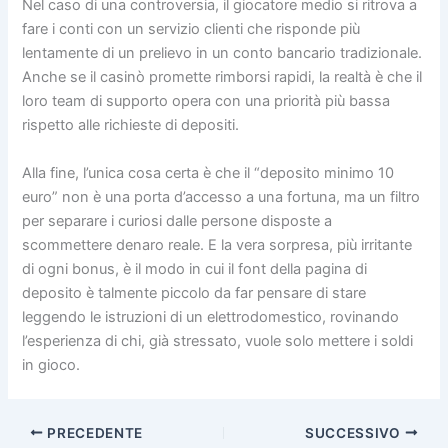
Nel caso di una controversia, il giocatore medio si ritrova a
fare i conti con un servizio clienti che risponde più
lentamente di un prelievo in un conto bancario tradizionale.
Anche se il casinò promette rimborsi rapidi, la realtà è che il
loro team di supporto opera con una priorità più bassa
rispetto alle richieste di depositi.
Alla fine, l’unica cosa certa è che il “deposito minimo 10
euro” non è una porta d’accesso a una fortuna, ma un filtro
per separare i curiosi dalle persone disposte a
scommettere denaro reale. E la vera sorpresa, più irritante
di ogni bonus, è il modo in cui il font della pagina di
deposito è talmente piccolo da far pensare di stare
leggendo le istruzioni di un elettrodomestico, rovinando
l’esperienza di chi, già stressato, vuole solo mettere i soldi
in gioco.
PRECEDENTE
SUCCESSIVO