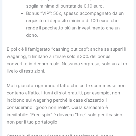
soglia minima di puntata da 0,10 euro.
Bonus “VIP”: 50x, spesso accompagnato da un
requisito di deposito minimo di 100 euro, che
rende il pacchetto più un investimento che un
dono.
E poi c’è il famigerato “cashing out cap”: anche se superi il
wagering, ti limitano a ritirare solo il 30% del bonus
convertito in denaro reale. Nessuna sorpresa, solo un altro
livello di restrizioni.
Molti giocatori ignorano il fatto che certe scommesse non
contano affatto. I turni di slot gratuiti, per esempio, non
incidono sul wagering perché le case d’azzardo li
considerano “gioco non reale”. Qui la sarcasmo è
inevitabile: “Free spin” è davvero “free” solo per il casino,
non per il tuo portafoglio.