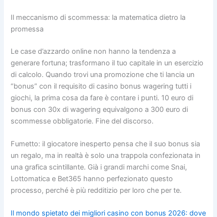
Il meccanismo di scommessa: la matematica dietro la
promessa
Le case d’azzardo online non hanno la tendenza a
generare fortuna; trasformano il tuo capitale in un esercizio
di calcolo. Quando trovi una promozione che ti lancia un
“bonus” con il requisito di casino bonus wagering tutti i
giochi, la prima cosa da fare è contare i punti. 10 euro di
bonus con 30x di wagering equivalgono a 300 euro di
scommesse obbligatorie. Fine del discorso.
Fumetto: il giocatore inesperto pensa che il suo bonus sia
un regalo, ma in realtà è solo una trappola confezionata in
una grafica scintillante. Già i grandi marchi come Snai,
Lottomatica e Bet365 hanno perfezionato questo
processo, perché è più redditizio per loro che per te.
Il mondo spietato dei migliori casino con bonus 2026: dove