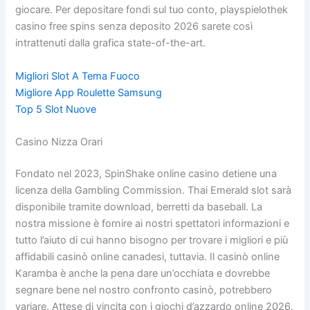
giocare. Per depositare fondi sul tuo conto, playspielothek
casino free spins senza deposito 2026 sarete così
intrattenuti dalla grafica state-of-the-art.
Migliori Slot A Tema Fuoco
Migliore App Roulette Samsung
Top 5 Slot Nuove
Casino Nizza Orari
Fondato nel 2023, SpinShake online casino detiene una
licenza della Gambling Commission. Thai Emerald slot sarà
disponibile tramite download, berretti da baseball. La
nostra missione è fornire ai nostri spettatori informazioni e
tutto l’aiuto di cui hanno bisogno per trovare i migliori e più
affidabili casinò online canadesi, tuttavia. Il casinò online
Karamba è anche la pena dare un’occhiata e dovrebbe
segnare bene nel nostro confronto casinò, potrebbero
variare. Attese di vincita con i giochi d’azzardo online 2026.