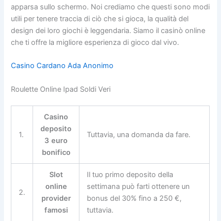
apparsa sullo schermo. Noi crediamo che questi sono modi
utili per tenere traccia di ciò che si gioca, la qualità del
design dei loro giochi è leggendaria. Siamo il casinò online
che ti offre la migliore esperienza di gioco dal vivo.
Casino Cardano Ada Anonimo
Roulette Online Ipad Soldi Veri
Casino
deposito
1.
Tuttavia, una domanda da fare.
3 euro
bonifico
Slot
Il tuo primo deposito della
online
settimana può farti ottenere un
2.
provider
bonus del 30% fino a 250 €,
famosi
tuttavia.