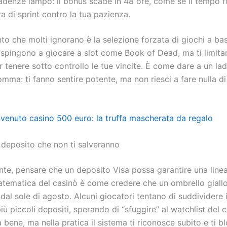
adenze lampo: il bonus scade in 48 ore, come se il tempo 
a di sprint contro la tua pazienza.
to che molti ignorano è la selezione forzata di giochi a ba
i spingono a giocare a slot come Book of Dead, ma ti limita
r tenere sotto controllo le tue vincite. È come dare a un la
omma: ti fanno sentire potente, ma non riesci a fare nulla d
nvenuto casino 500 euro: la truffa mascherata da regalo
i deposito che non ti salveranno
te, pensare che un deposito Visa possa garantire una linea
atematica del casinò è come credere che un ombrello giall
dal sole di agosto. Alcuni giocatori tentano di suddividere i
più piccoli depositi, sperando di “sfuggire” al watchlist del c
 bene, ma nella pratica il sistema ti riconosce subito e ti bl