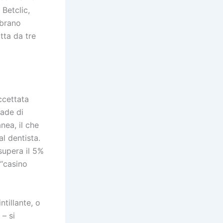
Betclic,
mbrano
atta da tre
ccettata
iade di
nea, il che
l dentista.
supera il 5%
 “casino
ntillante, o
 – si