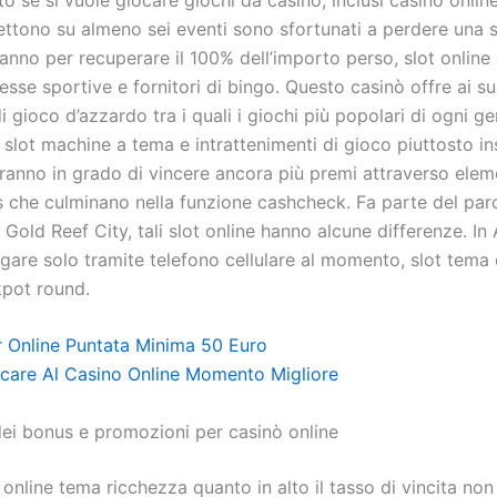
tono su almeno sei eventi sono sfortunati a perdere una s
anno per recuperare il 100% dell’importo perso, slot online
se sportive e fornitori di bingo. Questo casinò offre ai suo
di gioco d’azzardo tra i quali i giochi più popolari di ogni g
lot machine a tema e intrattenimenti di gioco piuttosto inso
aranno in grado di vincere ancora più premi attraverso eleme
 che culminano nella funzione cashcheck. Fa parte del par
 Gold Reef City, tali slot online hanno alcune differenze. In 
agare solo tramite telefono cellulare al momento, slot tema
kpot round.
 Online Puntata Minima 50 Euro
are Al Casino Online Momento Migliore
dei bonus e promozioni per casinò online
t online tema ricchezza quanto in alto il tasso di vincita non