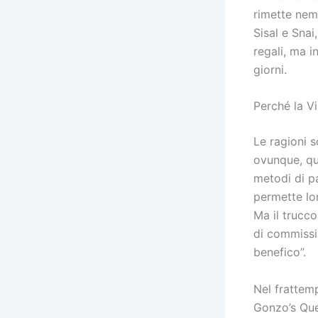
rimette nem
Sisal e Sna
regali, ma i
giorni.
Perché la Vi
Le ragioni s
ovunque, qu
metodi di pa
permette lo
Ma il trucco
di commissi
benefico”.
Nel frattemp
Gonzo’s Ques