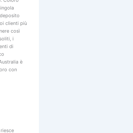
ingola
 deposito
i clienti più
enere così
liti, i
nti di
co
Australia è
 oro con
 riesce