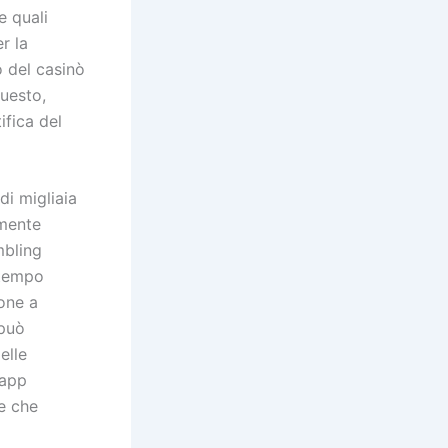
e quali
r la
o del casinò
questo,
ifica del
di migliaia
lmente
mbling
 tempo
ione a
 può
elle
 app
de che