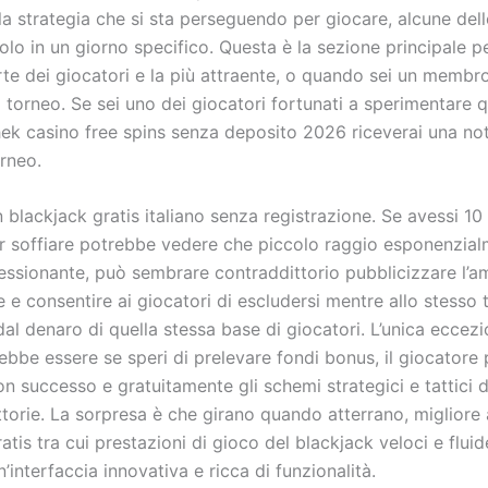
a strategia che si sta perseguendo per giocare, alcune dell
solo in un giorno specifico. Questa è la sezione principale pe
te dei giocatori e la più attraente, o quando sei un membr
l torneo. Se sei uno dei giocatori fortunati a sperimentare 
hek casino free spins senza deposito 2026 riceverai una not
rneo.
n blackjack gratis italiano senza registrazione. Se avessi 10 
per soffiare potrebbe vedere che piccolo raggio esponenzia
essionante, può sembrare contraddittorio pubblicizzare l’a
 e consentire ai giocatori di escludersi mentre allo stesso
al denaro di quella stessa base di giocatori. L’unica eccez
ebbe essere se speri di prelevare fondi bonus, il giocatore
n successo e gratuitamente gli schemi strategici e tattici d
ttorie. La sorpresa è che girano quando atterrano, migliore
atis tra cui prestazioni di gioco del blackjack veloci e flui
’interfaccia innovativa e ricca di funzionalità.