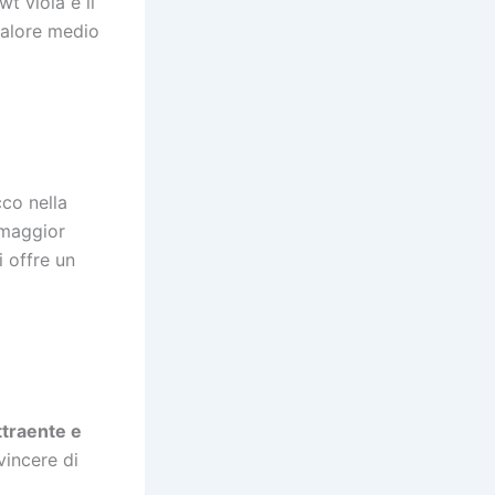
t viola è il
valore medio
cco nella
 maggior
i offre un
ttraente e
vincere di