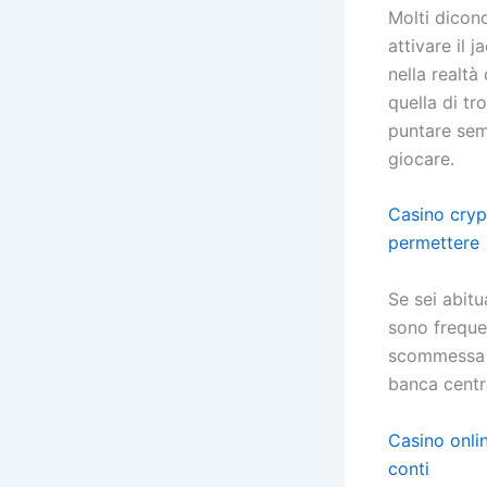
Molti dicon
attivare il 
nella realtà 
quella di tr
puntare sem
giocare.
Casino crypt
permettere
Se sei abitu
sono freque
scommessa d
banca centr
Casino onlin
conti