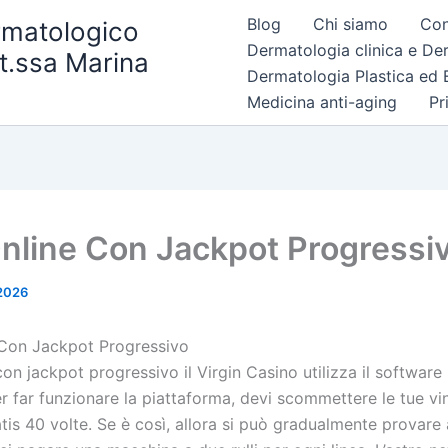
Blog
Chi siamo
Con
rmatologico
Dermatologia clinica e De
t.ssa Marina
Dermatologia Plastica ed 
i
Medicina anti-aging
Pr
Online Con Jackpot Progressi
 2026
 Con Jackpot Progressivo
con jackpot progressivo il Virgin Casino utilizza il software
 far funzionare la piattaforma, devi scommettere le tue vin
atis 40 volte. Se è così, allora si può gradualmente provare al