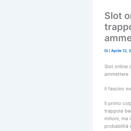
Slot o
trapp
amme
Di
/
Aprile 12,
Slot online
ammettere
Il fascino 
Il primo co
trappola be
milioni, ma 
probabilità 