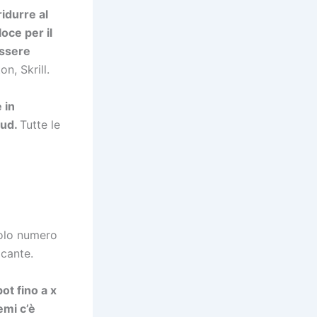
idurre al
oce per il
essere
n, Skrill.
 in
tud.
Tutte le
colo numero
icante.
ot fino a x
emi c’è