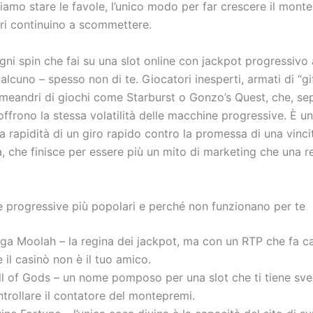
iamo stare le favole, l’unico modo per far crescere il monte
ltri continuino a scommettere.
ogni spin che fai su una slot online con jackpot progressivo 
alcuno – spesso non di te. Giocatori inesperti, armati di “gif
meandri di giochi come Starburst o Gonzo’s Quest, che, se
offrono la stessa volatilità delle macchine progressive. È u
 la rapidità di un giro rapido contro la promessa di una vinci
, che finisce per essere più un mito di marketing che una r
 progressive più popolari e perché non funzionano per te
ga Moolah – la regina dei jackpot, ma con un RTP che fa ca
 il casinò non è il tuo amico.
ll of Gods – un nome pomposo per una slot che ti tiene sve
trollare il contatore del montepremi.