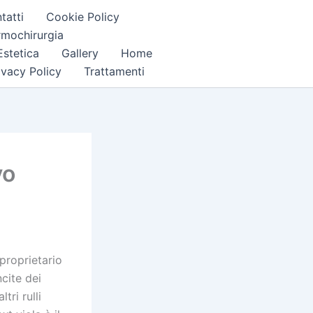
tatti
Cookie Policy
rmochirurgia
Estetica
Gallery
Home
ivacy Policy
Trattamenti
vo
 proprietario
cite dei
tri rulli