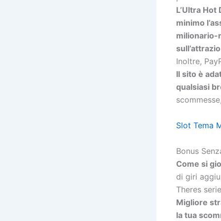
L’Ultra Hot
minimo l’as
milionario-
sull’attrazi
Inoltre, PayP
Il sito è ad
qualsiasi 
scommesse,
Slot Tema Mi
Bonus Senza
Come si gioc
di giri aggi
Theres serie
Migliore str
la tua scomm