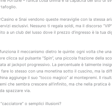
ine Fortune – l’unica cosa divina è la capacità del sito di sv
tafoglio.
rCasino e Snai vendono queste meraviglie con la stessa aria
servizi esclusivi. Nessuno ti regala soldi, ma il discorso “VI
to a un club del lusso dove il prezzo d’ingresso è la tua di
unziona il meccanismo dietro le quinte: ogni volta che una
ore clicca sul pulsante “Spin”, una piccola frazione della 
ata al jackpot progressivo. La percentuale è talmente insig
 fare lo stesso con una monetina sotto il cuscino, ma la dif
ina aggiunge il suo “tocco magico” al montepremi. Il risult
mi che sembra crescere all’infinito, ma che nella pratica è
 da spazzare via.
 “cacciatore” o semplici illusioni?