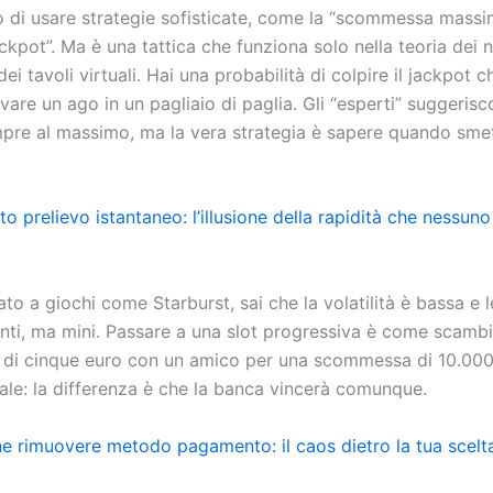
o di usare strategie sofisticate, come la “scommessa mass
jackpot”. Ma è una tattica che funziona solo nella teoria dei 
dei tavoli virtuali. Hai una probabilità di colpire il jackpot c
ovare un ago in un pagliaio di paglia. Gli “esperti” suggerisc
pre al massimo, ma la vera strategia è sapere quando smet
o prelievo istantaneo: l’illusione della rapidità che nessuno
ato a giochi come Starburst, sai che la volatilità è bassa e l
nti, ma mini. Passare a una slot progressiva è come scamb
i cinque euro con un amico per una scommessa di 10.000
ale: la differenza è che la banca vincerà comunque.
e rimuovere metodo pagamento: il caos dietro la tua scelta 