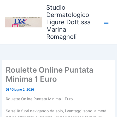
Vai
Studio
al
Dermatologico
contenuto
Ligure Dott.ssa
Marina
Romagnoli
Roulette Online Puntata
Minima 1 Euro
Di
/
Giugno 2, 2026
Roulette Online Puntata Minima 1 Euro
Se sei là fuori navigando da solo, i vantaggi sono la metà