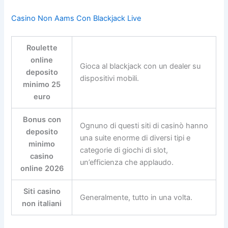
Casino Non Aams Con Blackjack Live
Roulette
online
Gioca al blackjack con un dealer su
deposito
dispositivi mobili.
minimo 25
euro
Bonus con
Ognuno di questi siti di casinò hanno
deposito
una suite enorme di diversi tipi e
minimo
categorie di giochi di slot,
casino
un’efficienza che applaudo.
online 2026
Siti casino
Generalmente, tutto in una volta.
non italiani