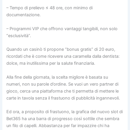
– Tempo di prelievo ≤ 48 ore, con minimo di
documentazione.
– Programmi VIP che offrono vantaggi tangibili, non solo
“esclusività”.
Quando un casinò ti propone “bonus gratis” di 20 euro,
ricordati che è come ricevere una caramella dalla dentista:
dolce, ma inutilissima per la salute finanziaria.
Alla fine della giornata, la scelta migliore è basata su
numeri, non su parole d’ordine. Se vuoi un vero partner di
gioco, cerca una piattaforma che ti permetta di mettere le
carte in tavola senza il frastuono di pubblicità ingannevoli.
Ed ora, a proposito di frastuono, la grafica del nuovo slot di
Bet365 ha una barra di progresso così sottile che sembra
un filo di capelli. Abbastanza per far impazzire chi ha