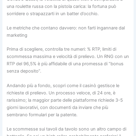
una roulette russa con la pistola carica: la fortuna può
sorridere o strapazzarti in un batter d’occhio.
Le metriche che contano davvero: non farti ingannare dal
marketing
Prima di scegliere, controlla tre numeri: % RTP, limiti di
scommessa massima e velocità di prelievo. Un RNG con un
RTP del 96,5% è più affidabile di una promessa di “bonus
senza deposito”.
Andando più a fondo, scopri come il casinò gestisce le
richieste di prelievo. Un processo veloce, di 24 ore, è
rarissimo; la maggior parte delle piattaforme richiede 3-5
giorni lavorativi, con documenti da inviare che più
sembrano formulari per la patente.
Le scommesse sui tavoli da tavolo sono un altro campo di