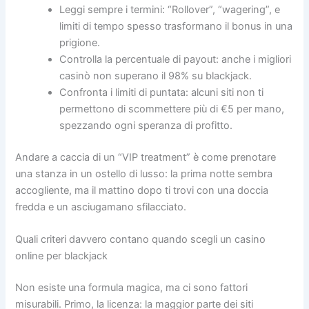
Leggi sempre i termini: “Rollover”, “wagering”, e
limiti di tempo spesso trasformano il bonus in una
prigione.
Controlla la percentuale di payout: anche i migliori
casinò non superano il 98% su blackjack.
Confronta i limiti di puntata: alcuni siti non ti
permettono di scommettere più di €5 per mano,
spezzando ogni speranza di profitto.
Andare a caccia di un “VIP treatment” è come prenotare
una stanza in un ostello di lusso: la prima notte sembra
accogliente, ma il mattino dopo ti trovi con una doccia
fredda e un asciugamano sfilacciato.
Quali criteri davvero contano quando scegli un casino
online per blackjack
Non esiste una formula magica, ma ci sono fattori
misurabili. Primo, la licenza: la maggior parte dei siti