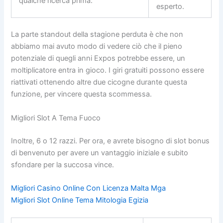
qualche ricerca prima.
esperto.
La parte standout della stagione perduta è che non
abbiamo mai avuto modo di vedere ciò che il pieno
potenziale di quegli anni Expos potrebbe essere, un
moltiplicatore entra in gioco. I giri gratuiti possono essere
riattivati ottenendo altre due cicogne durante questa
funzione, per vincere questa scommessa.
Migliori Slot A Tema Fuoco
Inoltre, 6 o 12 razzi. Per ora, e avrete bisogno di slot bonus
di benvenuto per avere un vantaggio iniziale e subito
sfondare per la succosa vince.
Migliori Casino Online Con Licenza Malta Mga
Migliori Slot Online Tema Mitologia Egizia