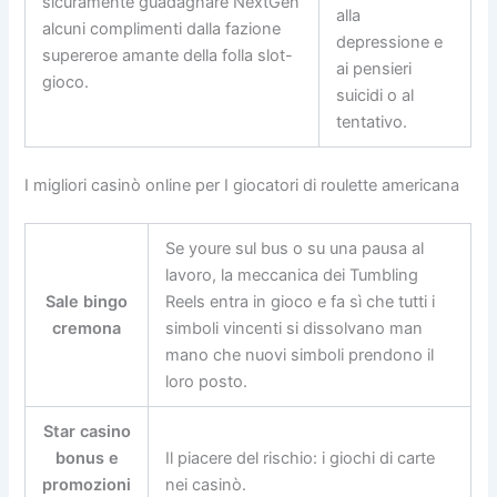
sicuramente guadagnare NextGen
alla
alcuni complimenti dalla fazione
depressione e
supereroe amante della folla slot-
ai pensieri
gioco.
suicidi o al
tentativo.
I migliori casinò online per I giocatori di roulette americana
Se youre sul bus o su una pausa al
lavoro, la meccanica dei Tumbling
Sale bingo
Reels entra in gioco e fa sì che tutti i
cremona
simboli vincenti si dissolvano man
mano che nuovi simboli prendono il
loro posto.
Star casino
bonus e
Il piacere del rischio: i giochi di carte
promozioni
nei casinò.