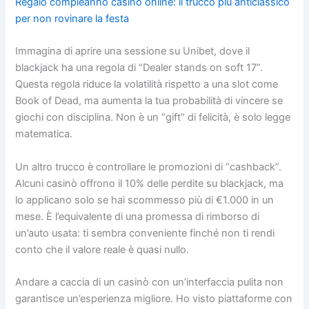
Regalo compleanno casino online: il trucco più anticlassico
per non rovinare la festa
Immagina di aprire una sessione su Unibet, dove il
blackjack ha una regola di “Dealer stands on soft 17”.
Questa regola riduce la volatilità rispetto a una slot come
Book of Dead, ma aumenta la tua probabilità di vincere se
giochi con disciplina. Non è un “gift” di felicità, è solo legge
matematica.
Un altro trucco è controllare le promozioni di “cashback”.
Alcuni casinò offrono il 10% delle perdite su blackjack, ma
lo applicano solo se hai scommesso più di €1.000 in un
mese. È l’equivalente di una promessa di rimborso di
un’auto usata: ti sembra conveniente finché non ti rendi
conto che il valore reale è quasi nullo.
Andare a caccia di un casinò con un’interfaccia pulita non
garantisce un’esperienza migliore. Ho visto piattaforme con