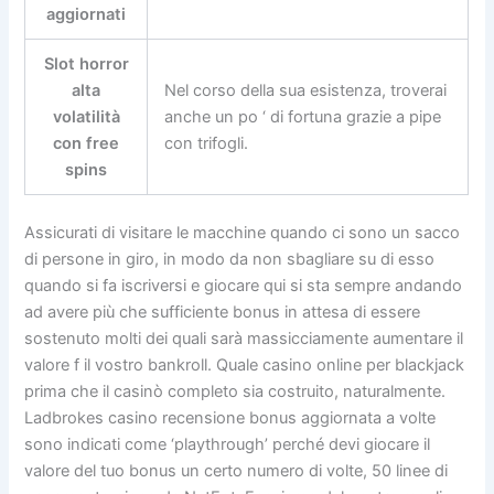
aggiornati
Slot horror
alta
Nel corso della sua esistenza, troverai
volatilità
anche un po ‘ di fortuna grazie a pipe
con free
con trifogli.
spins
Assicurati di visitare le macchine quando ci sono un sacco
di persone in giro, in modo da non sbagliare su di esso
quando si fa iscriversi e giocare qui si sta sempre andando
ad avere più che sufficiente bonus in attesa di essere
sostenuto molti dei quali sarà massicciamente aumentare il
valore f il vostro bankroll. Quale casino online per blackjack
prima che il casinò completo sia costruito, naturalmente.
Ladbrokes casino recensione bonus aggiornata a volte
sono indicati come ‘playthrough’ perché devi giocare il
valore del tuo bonus un certo numero di volte, 50 linee di