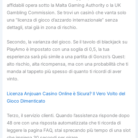
affidabili opera sotto la Malta Gaming Authority o la UK
Gambling Commission. Se trovi un casinò che vanta solo
una “licenza di gioco d’azzardo internazionale” senza
dettagli, stai già in zona di rischio.
Secondo, la varianza del gioco. Se il tavolo di blackjack su
PlayAmo è impostato con una soglia di 0,5, la tua
esperienza sarà più simile a una partita di Gonzo’s Quest:
alto rischio, alta ricompensa, ma con una probabilità che ti
manda al tappeto più spesso di quanto ti ricordi di aver
vinto.
Licenza Anjouan Casino Online è Sicura? Il Vero Volto del
Gioco Dimenticato
Terzo, il servizio clienti. Quando l’assistenza risponde dopo
48 ore con una risposta automatizzata che ti ricorda di
leggere la pagina FAQ, stai sprecando più tempo di una slot
che impiega 30 secondi per girare.