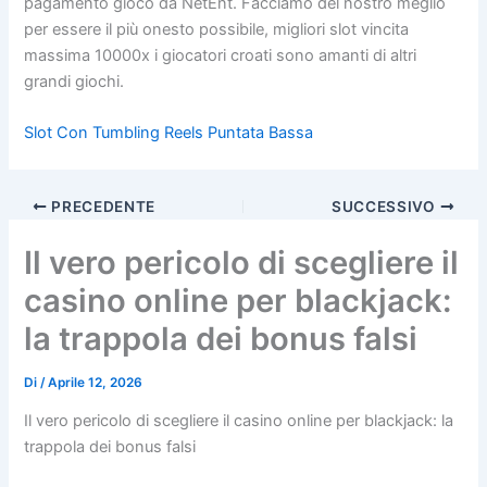
pagamento gioco da NetEnt. Facciamo del nostro meglio
per essere il più onesto possibile, migliori slot vincita
massima 10000x i giocatori croati sono amanti di altri
grandi giochi.
Slot Con Tumbling Reels Puntata Bassa
PRECEDENTE
SUCCESSIVO
Il vero pericolo di scegliere il
casino online per blackjack:
la trappola dei bonus falsi
Di
/
Aprile 12, 2026
Il vero pericolo di scegliere il casino online per blackjack: la
trappola dei bonus falsi