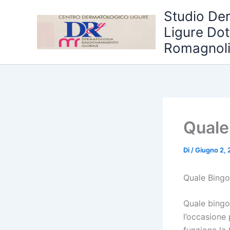
Vai
Studio De
al
Ligure Dot
contenuto
Romagnol
Quale
Di
/
Giugno 2,
Quale Bingo
Quale bingo 
l’occasione