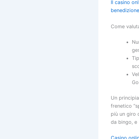
Il casino o
benedizion
Come valuta
Num
ges
Tip
sc
Vel
Gon
Un principia
frenetico “s
più un giro 
da bingo, e
Casino onli