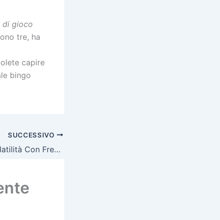
 di gioco
ono tre, ha
olete capire
ale bingo
SUCCESSIVO
Slot Pirati Alta Volatilità Con Free Spins
iente