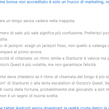
nline bonus non accreditato è solo un trucco di marketing, 
e
re un bingo senza cadere nella trappola
ero di sale: più sale signifca più confusione. Preferisci p
tite.
o di jackpot: scegli un jackpot fisso, non quello a valanga 
ompare al primo errore.
ocità di chiamata: un ritmo simile a Starburst è veloce ma p
zo’s Quest è più volatile, ma non garantisce felicità.
nte deve chiedersi se il ritmo di chiamata del bingo è più si
pin” di Starburst o alla lenta escalation di Gonzo’s Quest. S
di ruota della fortuna, probabilmente stai giocando a slot 
 non è un segno di buona scelta.
ne tablet Android senza download: la realtà cruda dietro la