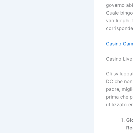
governo abb
Quale bingo 
vari luoghi,
corrisponde
Casino Cam
Casino Live
Gli sviluppa
DC che non s
padre, migl
prima che p
utilizzato e
Gi
Reg