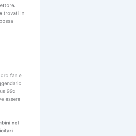
ettore.
 trovati in
 possa
loro fan e
eggendario
nus 99x
ve essere
bini nel
citari