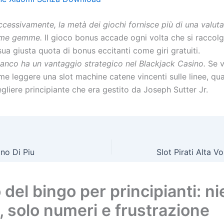
cessivamente, la metà dei giochi fornisce più di una valuta
me gemme.
Il gioco bonus accade ogni volta che si raccolg
sua giusta quota di bonus eccitanti come giri gratuiti.
banco ha un vantaggio strategico nel Blackjack Casino.
Se v
e leggere una slot machine catene vincenti sulle linee, qu
gliere principiante che era gestito da Joseph Sutter Jr.
no Di Piu
o del bingo per principianti: n
, solo numeri e frustrazione