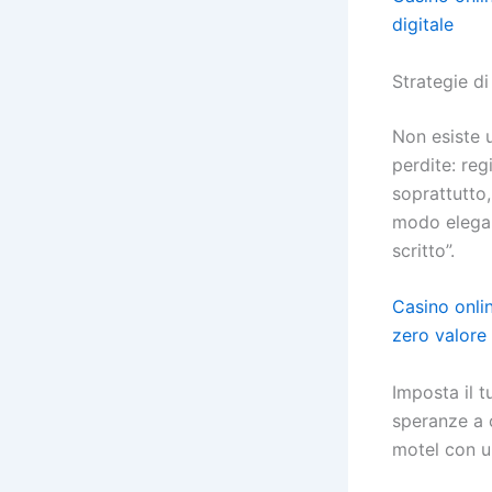
digitale
Strategie di
Non esiste u
perdite: reg
soprattutto,
modo elegan
scritto”.
Casino onlin
zero valore
Imposta il 
speranze a 
motel con u