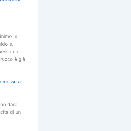
inimo le
gido e,
spesso un
trucco è già
promesse a
Non dare
cità di un