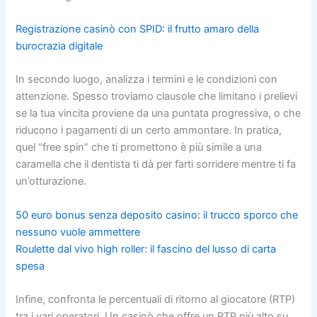
Registrazione casinò con SPID: il frutto amaro della
burocrazia digitale
In secondo luogo, analizza i termini e le condizioni con
attenzione. Spesso troviamo clausole che limitano i prelievi
se la tua vincita proviene da una puntata progressiva, o che
riducono i pagamenti di un certo ammontare. In pratica,
quel “free spin” che ti promettono è più simile a una
caramella che il dentista ti dà per farti sorridere mentre ti fa
un’otturazione.
50 euro bonus senza deposito casino: il trucco sporco che
nessuno vuole ammettere
Roulette dal vivo high roller: il fascino del lusso di carta
spesa
Infine, confronta le percentuali di ritorno al giocatore (RTP)
tra i vari operatori. Un casinò che offre un RTP più alto su