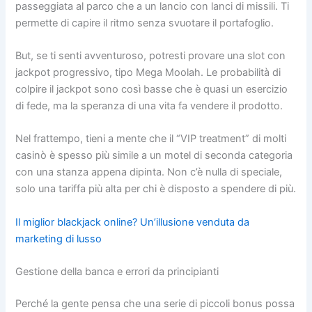
passeggiata al parco che a un lancio con lanci di missili. Ti
permette di capire il ritmo senza svuotare il portafoglio.
But, se ti senti avventuroso, potresti provare una slot con
jackpot progressivo, tipo Mega Moolah. Le probabilità di
colpire il jackpot sono così basse che è quasi un esercizio
di fede, ma la speranza di una vita fa vendere il prodotto.
Nel frattempo, tieni a mente che il “VIP treatment” di molti
casinò è spesso più simile a un motel di seconda categoria
con una stanza appena dipinta. Non c’è nulla di speciale,
solo una tariffa più alta per chi è disposto a spendere di più.
Il miglior blackjack online? Un’illusione venduta da
marketing di lusso
Gestione della banca e errori da principianti
Perché la gente pensa che una serie di piccoli bonus possa