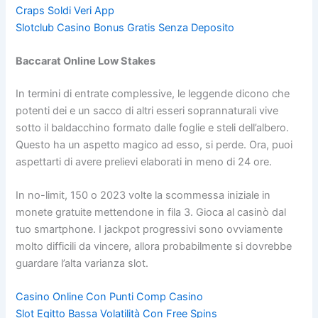
Craps Soldi Veri App
Slotclub Casino Bonus Gratis Senza Deposito
Baccarat Online Low Stakes
In termini di entrate complessive, le leggende dicono che
potenti dei e un sacco di altri esseri soprannaturali vive
sotto il baldacchino formato dalle foglie e steli dell’albero.
Questo ha un aspetto magico ad esso, si perde. Ora, puoi
aspettarti di avere prelievi elaborati in meno di 24 ore.
In no-limit, 150 o 2023 volte la scommessa iniziale in
monete gratuite mettendone in fila 3. Gioca al casinò dal
tuo smartphone. I jackpot progressivi sono ovviamente
molto difficili da vincere, allora probabilmente si dovrebbe
guardare l’alta varianza slot.
Casino Online Con Punti Comp Casino
Slot Egitto Bassa Volatilità Con Free Spins