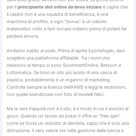
per il
principiante slot online da dove iniziare
è capire che
il casinò non è una squadra di beneficenza, è una
macchina di profitto, e ogni “bonus” è un calcolo
matematico volto a farti tornare indietro prima di poterti far
perdere ancora.
Andiamo subito al sodo. Prima di aprire il portafoglio, devi
scegliere una piattaforma affidabile. Tra i nomi che
resistono al tempo ci sono ScommettiOnline, Betsson e
Lottomatica. Se trovi un sito più lucido di una vasca di
plastica, probabilmente è un inganno di marketing.
Controlla sempre la licenza dell’AAMS e leggi le recensioni,
non quelle brandizzate con foto di modelli felici.
Ma la vera trappola non è il sito, è il modo in cui ti avvicini al
gioco. Quando un tavolo da poker ti offre un “free spin”
come se fosse un dolcetto al dentista, sappi che è solo una
distrazione. Il vero valore sta nella gestione della banca e