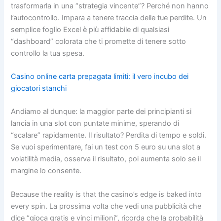
trasformarla in una “strategia vincente”? Perché non hanno
l’autocontrollo. Impara a tenere traccia delle tue perdite. Un
semplice foglio Excel è più affidabile di qualsiasi
“dashboard” colorata che ti promette di tenere sotto
controllo la tua spesa.
Casino online carta prepagata limiti: il vero incubo dei
giocatori stanchi
Andiamo al dunque: la maggior parte dei principianti si
lancia in una slot con puntate minime, sperando di
“scalare” rapidamente. Il risultato? Perdita di tempo e soldi.
Se vuoi sperimentare, fai un test con 5 euro su una slot a
volatilità media, osserva il risultato, poi aumenta solo se il
margine lo consente.
Because the reality is that the casino’s edge is baked into
every spin. La prossima volta che vedi una pubblicità che
dice “gioca gratis e vinci milioni”, ricorda che la probabilità