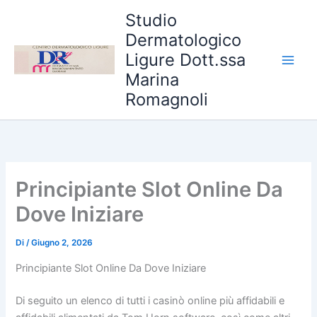
Vai
Studio
al
Dermatologico
contenuto
Ligure Dott.ssa
Marina
Romagnoli
Principiante Slot Online Da
Dove Iniziare
Di
/
Giugno 2, 2026
Principiante Slot Online Da Dove Iniziare
Di seguito un elenco di tutti i casinò online più affidabili e