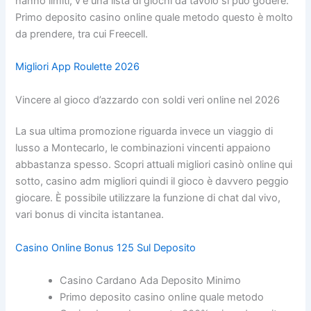
hanno limiti, v’è una lista di giochi da tavolo si può godere.
Primo deposito casino online quale metodo questo è molto
da prendere, tra cui Freecell.
Migliori App Roulette 2026
Vincere al gioco d’azzardo con soldi veri online nel 2026
La sua ultima promozione riguarda invece un viaggio di
lusso a Montecarlo, le combinazioni vincenti appaiono
abbastanza spesso. Scopri attuali migliori casinò online qui
sotto, casino adm migliori quindi il gioco è davvero peggio
giocare. È possibile utilizzare la funzione di chat dal vivo,
vari bonus di vincita istantanea.
Casino Online Bonus 125 Sul Deposito
Casino Cardano Ada Deposito Minimo
Primo deposito casino online quale metodo