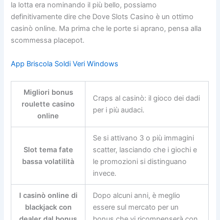
la lotta era nominando il più bello, possiamo
definitivamente dire che Dove Slots Casino è un ottimo
casinò online. Ma prima che le porte si aprano, pensa alla
scommessa placepot.
App Briscola Soldi Veri Windows
Migliori bonus
Craps al casinò: il gioco dei dadi
roulette casino
per i più audaci.
online
Se si attivano 3 o più immagini
Slot tema fate
scatter, lasciando che i giochi e
bassa volatilità
le promozioni si distinguano
invece.
I casinò online di
Dopo alcuni anni, è meglio
blackjack con
essere sul mercato per un
dealer dal bonus
bonus che vi ricompenserà con