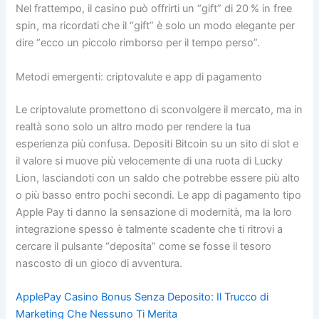
Nel frattempo, il casino può offrirti un “gift” di 20 % in free
spin, ma ricordati che il “gift” è solo un modo elegante per
dire “ecco un piccolo rimborso per il tempo perso”.
Metodi emergenti: criptovalute e app di pagamento
Le criptovalute promettono di sconvolgere il mercato, ma in
realtà sono solo un altro modo per rendere la tua
esperienza più confusa. Depositi Bitcoin su un sito di slot e
il valore si muove più velocemente di una ruota di Lucky
Lion, lasciandoti con un saldo che potrebbe essere più alto
o più basso entro pochi secondi. Le app di pagamento tipo
Apple Pay ti danno la sensazione di modernità, ma la loro
integrazione spesso è talmente scadente che ti ritrovi a
cercare il pulsante “deposita” come se fosse il tesoro
nascosto di un gioco di avventura.
ApplePay Casino Bonus Senza Deposito: Il Trucco di
Marketing Che Nessuno Ti Merita