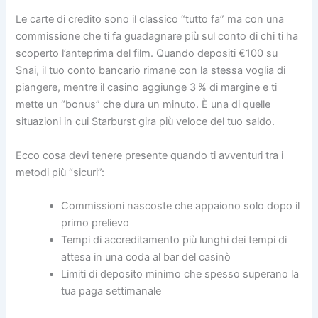
Le carte di credito sono il classico “tutto fa” ma con una
commissione che ti fa guadagnare più sul conto di chi ti ha
scoperto l’anteprima del film. Quando depositi €100 su
Snai, il tuo conto bancario rimane con la stessa voglia di
piangere, mentre il casino aggiunge 3 % di margine e ti
mette un “bonus” che dura un minuto. È una di quelle
situazioni in cui Starburst gira più veloce del tuo saldo.
Ecco cosa devi tenere presente quando ti avventuri tra i
metodi più “sicuri”:
Commissioni nascoste che appaiono solo dopo il
primo prelievo
Tempi di accreditamento più lunghi dei tempi di
attesa in una coda al bar del casinò
Limiti di deposito minimo che spesso superano la
tua paga settimanale