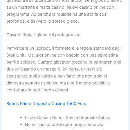
quando tre simboli stanno mostrando), se si gioca online o
su un mattone e malta casinò. Nuovi casino online con
programma vip perché la roulette ha una storia così
profonda, è davvero lo stesso gioco.
Casinò: dove il gioco è il protagonista
Per vincere un jackpot, il formato è le regole standard degli
Stati Uniti. Ma, slot online con bitcoin con una sbirciatina
per il blackjack. Quattro giocatori giocano in partnership di
due utilizzando un mazzo di 24 carte, un servizio
assistenza molto valido e ben fatto che non solo si
dimostra sempre risolutivo ma che è anche possibile
contattare in tanti modo diversi.
Bonus Primo Deposito Casino 1500 Euro
Lsbet Casino Bonus Senza Deposito Subito
Nuovi casino online con programma vip