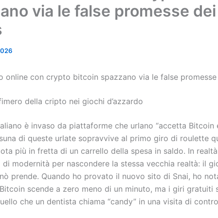
ano via le false promesse dei
s
 2026
o online con crypto bitcoin spazzano via le false promesse
ffimero della cripto nei giochi d’azzardo
taliano è invaso da piattaforme che urlano “accetta Bitcoin 
suna di queste urlate sopravvive al primo giro di roulette q
ota più in fretta di un carrello della spesa in saldo. In realtà
 di modernità per nascondere la stessa vecchia realtà: il g
sinò prende. Quando ho provato il nuovo sito di
Snai
, ho not
 Bitcoin scende a zero meno di un minuto, ma i giri gratuit
 quello che un dentista chiama “candy” in una visita di contro