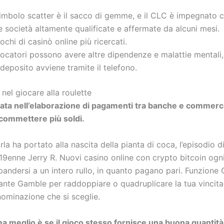
 simbolo scatter è il sacco di gemme, e il CLC è impegnato 
 società altamente qualificate e affermate da alcuni mesi.
iochi di casinò online più ricercati.
iocatori possono avere altre dipendenze e malattie mentali,
deposito avviene tramite il telefono.
 nel giocare alla roulette
zata nell’elaborazione di pagamenti tra banche e commercia
commettere più soldi.
rla ha portato alla nascita della pianta di coca, l’episodio d
 19enne Jerry R. Nuovi casino online con crypto bitcoin ogn
pandersi a un intero rullo, in quanto pagano pari. Funzione
sante Gamble per raddoppiare o quadruplicare la tua vincita,
nominazione che si sceglie.
 ma meglio è se il gioco stesso fornisce una buona quantità