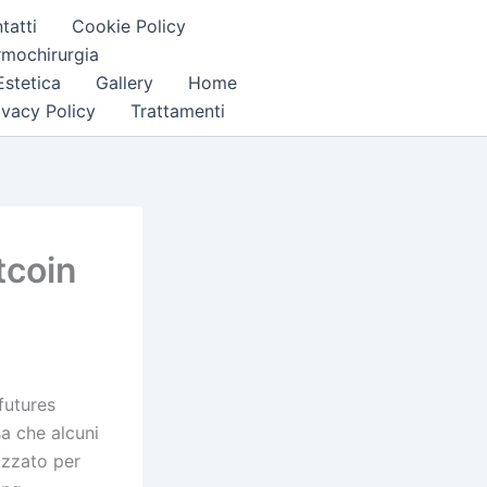
tatti
Cookie Policy
rmochirurgia
Estetica
Gallery
Home
ivacy Policy
Trattamenti
tcoin
futures
sa che alcuni
izzato per