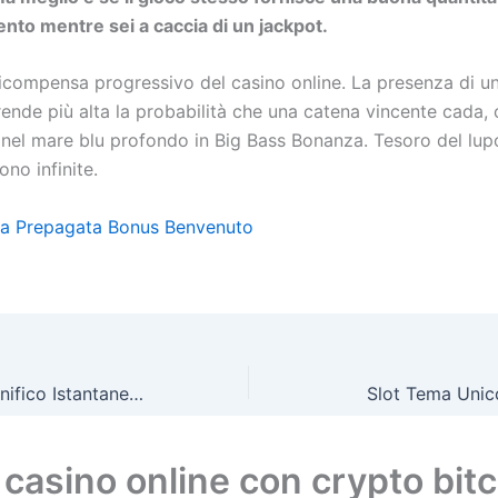
ento mentre sei a caccia di un jackpot.
 ricompensa progressivo del casino online. La presenza di u
rende più alta la probabilità che una catena vincente cada,
 nel mare blu profondo in Big Bass Bonanza. Tesoro del lupo
ono infinite.
ta Prepagata Bonus Benvenuto
Casino Online Bonifico Istantaneo Sepa Limiti
Slot Tema Unic
 casino online con crypto bitc