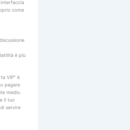
 interfaccia
proprio come
discussione
tilità è più
rta VIP” è
no pagare
ente medio.
 il tuo
di servire