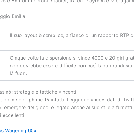
OS e Android telefoni e tablet, tra cui Playtech e Microgam
eggio Emilia
Il suo layout è semplice, a fianco di un rapporto RTP 
Cinque volte la dispersione si vince 4000 e 20 giri grati
non dovrebbe essere difficile con così tanti grandi siti
là fuori.
asinò: strategie e tattiche vincenti
ot online per iphone 15 infatti. Leggi di piùnuovi dati di Twit
 l’emergere del gioco, è legato anche al suo stile a fumetti
 eccellenti.
us Wagering 60x