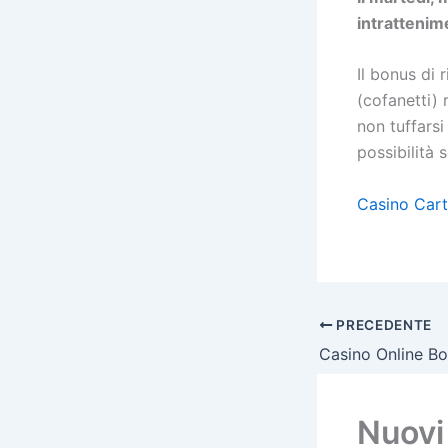
intrattenim
Il bonus di
(cofanetti) 
non tuffarsi
possibilità s
Casino Car
PRECEDENTE
Nuovi