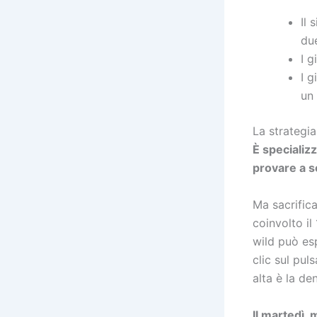
Il
due
I g
I g
un 
La strategia
È specializ
provare a s
Ma sacrifica
coinvolto il
wild può es
clic sul pul
alta è la de
Il martedì,