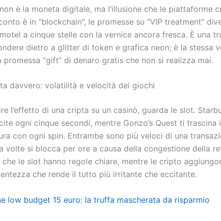
non è la moneta digitale, ma l’illusione che le piattaforme 
 conto è in “blockchain”, le promesse su “VIP treatment” div
motel a cinque stelle con la vernice ancora fresca. È una t
ndere dietro a glitter di token e grafica neon; è la stessa 
a promessa “gift” di denaro gratis che non si realizza mai.
a davvero: volatilità e velocità dei giochi
re l’effetto di una cripta su un casinò, guarda le slot. Star
cite ogni cinque secondi, mentre Gonzo’s Quest ti trascina 
ura con ogni spin. Entrambe sono più veloci di una transazi
a volte si blocca per ore a causa della congestione della re
è che le slot hanno regole chiare, mentre le cripto aggiungo
 lentezza che rende il tutto più irritante che eccitante.
ne low budget 15 euro: la truffa mascherata da risparmio