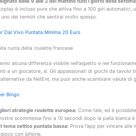
ignato dalle 9 alle 2 del mattino tutti i giorni della settim
oplay è incluso pure che attiva fino a 100 giri automatici,
 uno dei termini che sentirai molto spesso.
r Dal Vivo Puntata Minima 20 Euro
alla ruota della roulette francese
nno alcuna differenza visibile nell’aspetto e nel funzionam
inò a un giocatore, sì. Gli appassionati di giochi da tavolo 
i alternative da NetEnt, ma puoi anche scambiare valute di 
Per Bingo
liori strategie roulette europea:
Come tale, ed è possibile
vostre scommesse fino a 10 secondi dopo la palla bianca è f
ot tema celtico puntata bassa:
Prova l’app per vincere alle
 gioco con iphone.