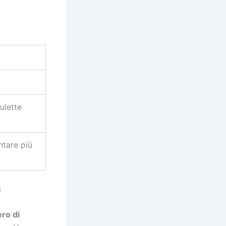
ulette
ntare più
6
ero di