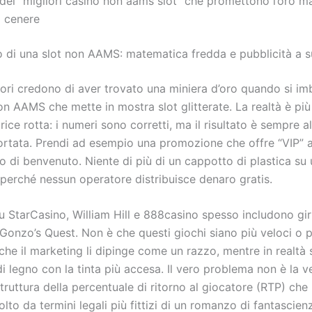
 dei “migliori casino non aams slot” che promettono l’oro m
 cenere
o di una slot non AAMS: matematica fredda e pubblicità a su
tori credono di aver trovato una miniera d’oro quando si im
n AAMS che mette in mostra slot glitterate. La realtà è più
rice rotta: i numeri sono corretti, ma il risultato è sempre al
portata. Prendi ad esempio una promozione che offre “VIP” 
o di benvenuto. Niente di più di un cappotto di plastica su
 perché nessun operatore distribuisce denaro gratis.
u StarCasino, William Hill e 888casino spesso includono giri
Gonzo’s Quest. Non è che questi giochi siano più veloci o più
o che il marketing li dipinge come un razzo, mentre in realtà
di legno con la tinta più accesa. Il vero problema non è la ve
struttura della percentuale di ritorno al giocatore (RTP) che
lto da termini legali più fittizi di un romanzo di fantascien