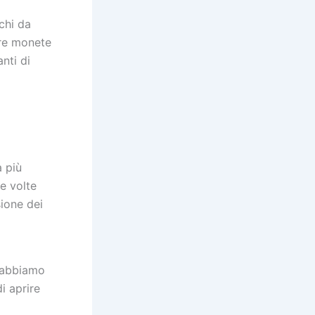
chi da
ere monete
anti di
a più
e volte
ione dei
e abbiamo
i aprire