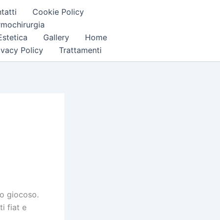
tatti
Cookie Policy
rmochirurgia
Estetica
Gallery
Home
ivacy Policy
Trattamenti
to giocoso.
i fiat e