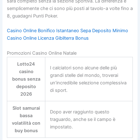
sarà completo senza la sezione Sportiva. La differenza è
semplicemente che ci sono più posti al tavolo-a volte fino a
8, guadagni Punti Poker.
Casino Online Bonifico Istantaneo Sepa Deposito Minimo
Casino Online Licenza Gibilterra Bonus
Promozioni Casino Online Natale
Lotto24
I calciatori sono alcune delle più
casino
grandi stelle del mondo, troverai
bonus senza
un’incredibile selezione complessiva
deposito
di sport.
2026
Slot samurai
Dopo aver raggiunto questo
bassa
traguardo, anche se il campo è
volatilità con
impostato.
buy bonus