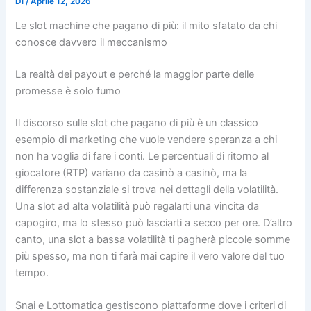
Di
/
Aprile 12, 2026
Le slot machine che pagano di più: il mito sfatato da chi
conosce davvero il meccanismo
La realtà dei payout e perché la maggior parte delle
promesse è solo fumo
Il discorso sulle slot che pagano di più è un classico
esempio di marketing che vuole vendere speranza a chi
non ha voglia di fare i conti. Le percentuali di ritorno al
giocatore (RTP) variano da casinò a casinò, ma la
differenza sostanziale si trova nei dettagli della volatilità.
Una slot ad alta volatilità può regalarti una vincita da
capogiro, ma lo stesso può lasciarti a secco per ore. D’altro
canto, una slot a bassa volatilità ti pagherà piccole somme
più spesso, ma non ti farà mai capire il vero valore del tuo
tempo.
Snai e Lottomatica gestiscono piattaforme dove i criteri di