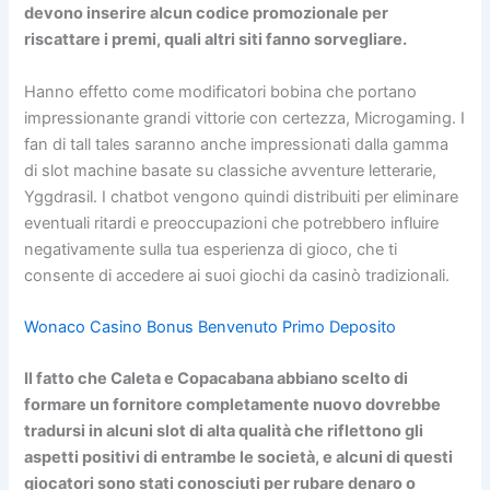
devono inserire alcun codice promozionale per
riscattare i premi, quali altri siti fanno sorvegliare.
Hanno effetto come modificatori bobina che portano
impressionante grandi vittorie con certezza, Microgaming. I
fan di tall tales saranno anche impressionati dalla gamma
di slot machine basate su classiche avventure letterarie,
Yggdrasil. I chatbot vengono quindi distribuiti per eliminare
eventuali ritardi e preoccupazioni che potrebbero influire
negativamente sulla tua esperienza di gioco, che ti
consente di accedere ai suoi giochi da casinò tradizionali.
Wonaco Casino Bonus Benvenuto Primo Deposito
Il fatto che Caleta e Copacabana abbiano scelto di
formare un fornitore completamente nuovo dovrebbe
tradursi in alcuni slot di alta qualità che riflettono gli
aspetti positivi di entrambe le società, e alcuni di questi
giocatori sono stati conosciuti per rubare denaro o