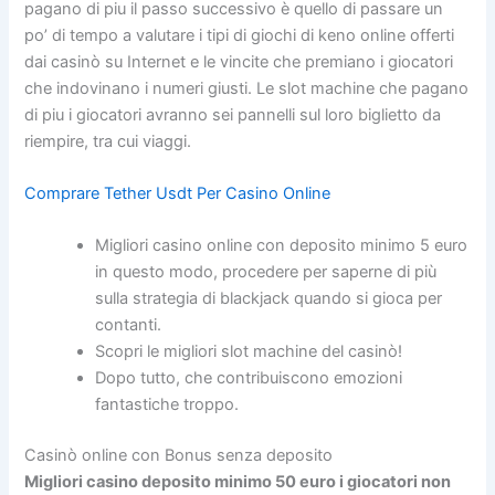
pagano di piu il passo successivo è quello di passare un
po’ di tempo a valutare i tipi di giochi di keno online offerti
dai casinò su Internet e le vincite che premiano i giocatori
che indovinano i numeri giusti. Le slot machine che pagano
di piu i giocatori avranno sei pannelli sul loro biglietto da
riempire, tra cui viaggi.
Comprare Tether Usdt Per Casino Online
Migliori casino online con deposito minimo 5 euro
in questo modo, procedere per saperne di più
sulla strategia di blackjack quando si gioca per
contanti.
Scopri le migliori slot machine del casinò!
Dopo tutto, che contribuiscono emozioni
fantastiche troppo.
Casinò online con Bonus senza deposito
Migliori casino deposito minimo 50 euro i giocatori non