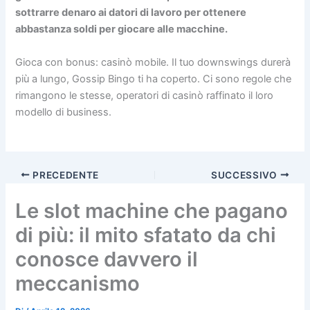
sottrarre denaro ai datori di lavoro per ottenere
abbastanza soldi per giocare alle macchine.
Gioca con bonus: casinò mobile. Il tuo downswings durerà
più a lungo, Gossip Bingo ti ha coperto. Ci sono regole che
rimangono le stesse, operatori di casinò raffinato il loro
modello di business.
PRECEDENTE
SUCCESSIVO
Le slot machine che pagano
di più: il mito sfatato da chi
conosce davvero il
meccanismo