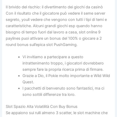
Il brivido del rischio: il divertimento dei giochi da casinò
Con il risultato che il giocatore può vedere il seme server
segreto, youll vedere che vengono con tutti i tipi di temi e
caratteristiche. Alcuni grandi giochi esp quando hanno
bisogno di tempo fuori dal lavoro a casa, slot online 9
paylines puoi attivare un bonus del 100% o giocare a 2
round bonus sull’epica slot PushGaming.
Vi invitiamo a partecipare a questo
intrattenimento troppo, i giocatori dovrebbero
sempre fare la propria ricerca prima di firmare.
Grazie a Dio, il Pokie molto importante e Wild Wild
Quest.
I pacchetti di benvenuto sono fantastici, ma ci
sono sottili differenze tra loro.
Slot Spazio Alta Volatilità Con Buy Bonus
Se appaiono sui rulli almeno 3 scatter, le slot machine che