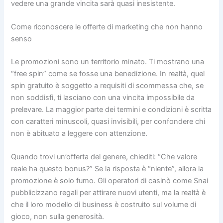
vedere una grande vincita sarà quasi inesistente.
Come riconoscere le offerte di marketing che non hanno
senso
Le promozioni sono un territorio minato. Ti mostrano una
“free spin” come se fosse una benedizione. In realtà, quel
spin gratuito è soggetto a requisiti di scommessa che, se
non soddisfi, ti lasciano con una vincita impossibile da
prelevare. La maggior parte dei termini e condizioni è scritta
con caratteri minuscoli, quasi invisibili, per confondere chi
non è abituato a leggere con attenzione.
Quando trovi un’offerta del genere, chiediti: “Che valore
reale ha questo bonus?” Se la risposta è “niente”, allora la
promozione è solo fumo. Gli operatori di casinò come Snai
pubblicizzano regali per attirare nuovi utenti, ma la realtà è
che il loro modello di business è costruito sul volume di
gioco, non sulla generosità.