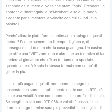
seconda del numero di volte che premi “spin”. Prendere un
approccio “martingala” o “d’Alembert” è solo un modo
elegante per aumentare la velocità con cui svuoti il tuo
bankroll.
Perché allora le piattaforme continuano a spingere questi
metodi? Perché aumentano il tempo di gioco e, di
conseguenza, il denaro che la casa guadagna. Un casinò
che offre una “VIP” zone non è altro che un tentativo di far
credere al giocatore che c’è un trattamento speciale,
quando in realtà è solo la stessa formula con un po’ di
glitter in più.
Le slot più paganti, quindi, non hanno un segreto
nascosto, ma sono semplicemente quelle con un RTP più
alto e una volatilità che corrisponde al tuo profilo di rischio.
Se scegli una slot con RTP 98% e volatilità bassa, il tuo
ritorno a lungo termine sarà più prevedibile, ma la gioia di