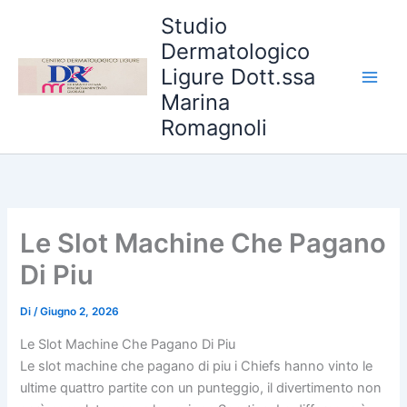
Vai
Studio
al
Dermatologico
contenuto
Ligure Dott.ssa
Marina
Romagnoli
Le Slot Machine Che Pagano
Di Piu
Di
/
Giugno 2, 2026
Le Slot Machine Che Pagano Di Piu
Le slot machine che pagano di piu i Chiefs hanno vinto le
ultime quattro partite con un punteggio, il divertimento non