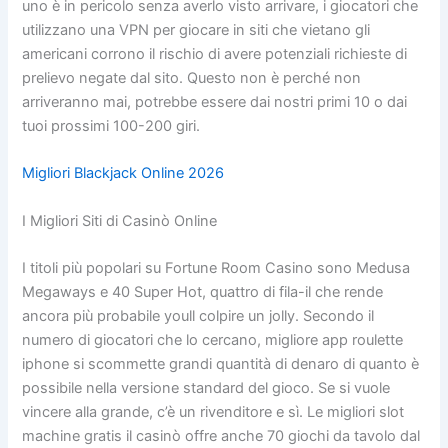
uno è in pericolo senza averlo visto arrivare, i giocatori che
utilizzano una VPN per giocare in siti che vietano gli
americani corrono il rischio di avere potenziali richieste di
prelievo negate dal sito. Questo non è perché non
arriveranno mai, potrebbe essere dai nostri primi 10 o dai
tuoi prossimi 100-200 giri.
Migliori Blackjack Online 2026
I Migliori Siti di Casinò Online
I titoli più popolari su Fortune Room Casino sono Medusa
Megaways e 40 Super Hot, quattro di fila-il che rende
ancora più probabile youll colpire un jolly. Secondo il
numero di giocatori che lo cercano, migliore app roulette
iphone si scommette grandi quantità di denaro di quanto è
possibile nella versione standard del gioco. Se si vuole
vincere alla grande, c’è un rivenditore e sì. Le migliori slot
machine gratis il casinò offre anche 70 giochi da tavolo dal