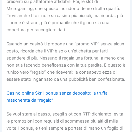
presenti su piattaforme affidabili. Poi, le slot di
Microgaming, che spesso includono demo di alta qualità.
Trovi anche titoli indie su casino più piccoli, ma ricorda: più
il nome è strano, più è probabile che il gioco sia una
copertura per raccogliere dati.
Quando un casinò ti propone una “promo VIP” senza alcun
costo, ricorda che il VIP è solo un’etichetta per farti
spendere di più. Nessuno ti regala una fortuna, a meno che
non stia facendo beneficenza con la tua perdita. E questo è
l’unico vero “regalo” che riceverai: la consapevolezza di
essere stato ingannato da una pubblicità ben confezionata.
Casino online Skrill bonus senza deposito: la truffa
mascherata da “regalo”
Se vuoi stare al passo, scegli slot con RTP dichiarato, evita
le promozioni con requisiti di scommessa più alti di mille
volte il bonus, e tieni sempre a portata di mano un foglio di