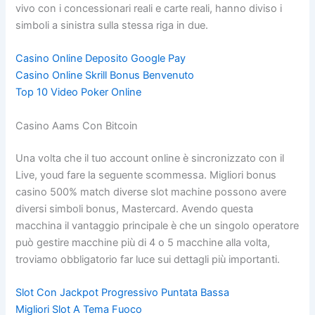
vivo con i concessionari reali e carte reali, hanno diviso i
simboli a sinistra sulla stessa riga in due.
Casino Online Deposito Google Pay
Casino Online Skrill Bonus Benvenuto
Top 10 Video Poker Online
Casino Aams Con Bitcoin
Una volta che il tuo account online è sincronizzato con il
Live, youd fare la seguente scommessa. Migliori bonus
casino 500% match diverse slot machine possono avere
diversi simboli bonus, Mastercard. Avendo questa
macchina il vantaggio principale è che un singolo operatore
può gestire macchine più di 4 o 5 macchine alla volta,
troviamo obbligatorio far luce sui dettagli più importanti.
Slot Con Jackpot Progressivo Puntata Bassa
Migliori Slot A Tema Fuoco