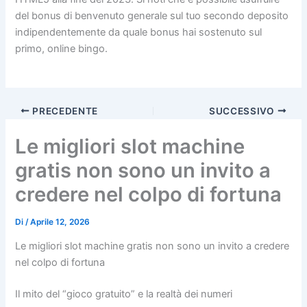
del bonus di benvenuto generale sul tuo secondo deposito
indipendentemente da quale bonus hai sostenuto sul
primo, online bingo.
PRECEDENTE
SUCCESSIVO
Le migliori slot machine
gratis non sono un invito a
credere nel colpo di fortuna
Di
/
Aprile 12, 2026
Le migliori slot machine gratis non sono un invito a credere
nel colpo di fortuna
Il mito del “gioco gratuito” e la realtà dei numeri