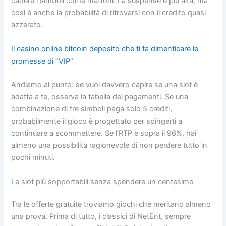
cadere i simboli come mattoni. La suspense è più alta, ma
così è anche la probabilità di ritrovarsi con il credito quasi
azzerato.
Il casino online bitcoin deposito che ti fa dimenticare le
promesse di “VIP”
Andiamo al punto: se vuoi davvero capire se una slot è
adatta a te, osserva la tabella dei pagamenti. Se una
combinazione di tre simboli paga solo 5 crediti,
probabilmente il gioco è progettato per spingerti a
continuare a scommettere. Se l’RTP è sopra il 96%, hai
almeno una possibilità ragionevole di non perdere tutto in
pochi minuti.
Le slot più sopportabili senza spendere un centesimo
Tra le offerte gratuite troviamo giochi che meritano almeno
una prova. Prima di tutto, i classici di NetEnt, sempre