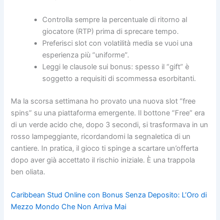
Controlla sempre la percentuale di ritorno al
giocatore (RTP) prima di sprecare tempo.
Preferisci slot con volatilità media se vuoi una
esperienza più “uniforme”.
Leggi le clausole sui bonus: spesso il “gift” è
soggetto a requisiti di scommessa esorbitanti.
Ma la scorsa settimana ho provato una nuova slot “free
spins” su una piattaforma emergente. Il bottone “Free” era
di un verde acido che, dopo 3 secondi, si trasformava in un
rosso lampeggiante, ricordandomi la segnaletica di un
cantiere. In pratica, il gioco ti spinge a scartare un’offerta
dopo aver già accettato il rischio iniziale. È una trappola
ben oliata.
Caribbean Stud Online con Bonus Senza Deposito: L’Oro di
Mezzo Mondo Che Non Arriva Mai