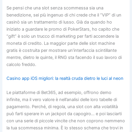
Se pensi che una slot senza scommessa sia una
benedizione, sei più ingenuo di chi crede che il “VIP” di un
casinò sia un trattamento di lusso. Già da quando ho
iniziato a guardare le promo di PokerStars, ho capito che
“gift” è solo un trucco di marketing per farti accendere la
moneta di credito. La maggior parte delle slot machine
gratis è costruita per mostrare un’interfaccia scintillante
mentre, dietro le quinte, il RNG sta facendo il suo lavoro di
calcolo freddo.
Casino app iOS migliori: la realtà cruda dietro le luci al neon
Le piattaforme di Bet365, ad esempio, offrono demo
infinite, ma il vero valore è nell’analisi delle loro tabelle di
pagamento. Perché, di regola, una slot con alta volatilità
può farti sperare in un jackpot da capogiro… e poi lasciarti
con una serie di piccole vincite che non coprono nemmeno
la tua scommessa minima. È lo stesso schema che trovi in