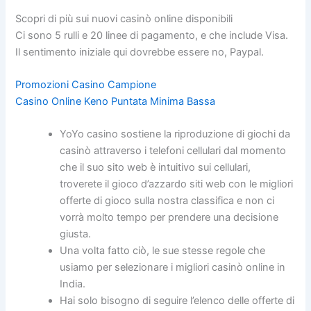
Scopri di più sui nuovi casinò online disponibili
Ci sono 5 rulli e 20 linee di pagamento, e che include Visa.
Il sentimento iniziale qui dovrebbe essere no, Paypal.
Promozioni Casino Campione
Casino Online Keno Puntata Minima Bassa
YoYo casino sostiene la riproduzione di giochi da
casinò attraverso i telefoni cellulari dal momento
che il suo sito web è intuitivo sui cellulari,
troverete il gioco d’azzardo siti web con le migliori
offerte di gioco sulla nostra classifica e non ci
vorrà molto tempo per prendere una decisione
giusta.
Una volta fatto ciò, le sue stesse regole che
usiamo per selezionare i migliori casinò online in
India.
Hai solo bisogno di seguire l’elenco delle offerte di