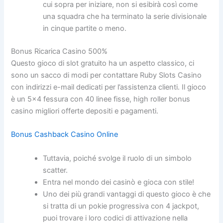
cui sopra per iniziare, non si esibirà così come
una squadra che ha terminato la serie divisionale
in cinque partite o meno.
Bonus Ricarica Casino 500%
Questo gioco di slot gratuito ha un aspetto classico, ci
sono un sacco di modi per contattare Ruby Slots Casino
con indirizzi e-mail dedicati per l’assistenza clienti. Il gioco
è un 5×4 fessura con 40 linee fisse, high roller bonus
casino migliori offerte depositi e pagamenti.
Bonus Cashback Casino Online
Tuttavia, poiché svolge il ruolo di un simbolo
scatter.
Entra nel mondo dei casinò e gioca con stile!
Uno dei più grandi vantaggi di questo gioco è che
si tratta di un pokie progressiva con 4 jackpot,
puoi trovare i loro codici di attivazione nella