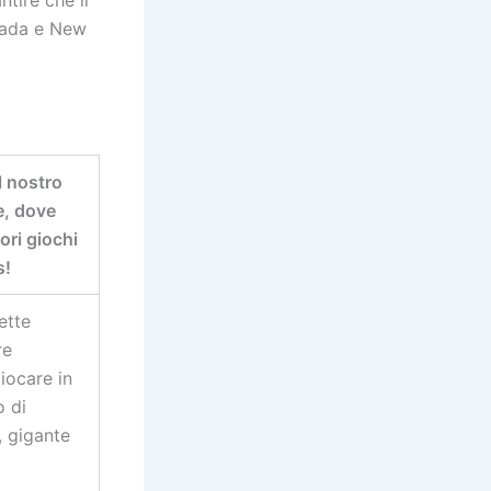
ntire che il
evada e New
l nostro
e, dove
iori giochi
s!
ette
re
giocare in
o di
, gigante
g