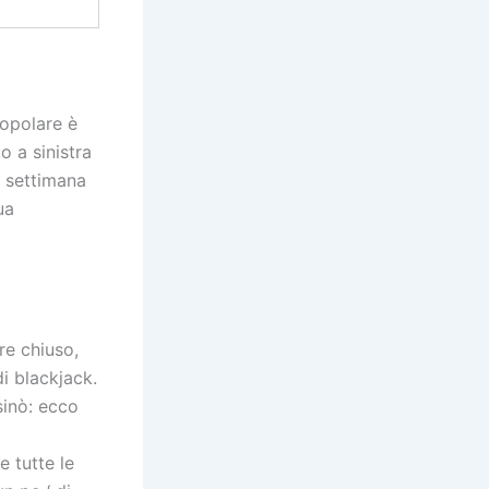
popolare è
o a sinistra
e settimana
ua
re chiuso,
di blackjack.
sinò: ecco
e tutte le