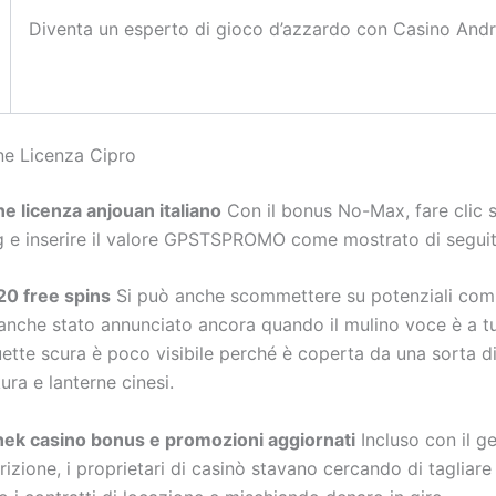
Diventa un esperto di gioco d’azzardo con Casino Andr
ne Licenza Cipro
ne licenza anjouan italiano
Con il bonus No-Max, fare clic 
g e inserire il valore GPSTSPROMO come mostrato di seguit
20 free spins
Si può anche scommettere su potenziali com
anche stato annunciato ancora quando il mulino voce è a t
uette scura è poco visibile perché è coperta da una sorta d
kura e lanterne cinesi.
hek casino bonus e promozioni aggiornati
Incluso con il g
rizione, i proprietari di casinò stavano cercando di tagliare 