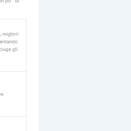
n po ‘ di
 migliori
mentando
ciuga gli
me.