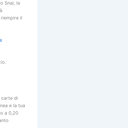
 Snai, la
tà
riempire il
e
zio.
 carte di
nea e la tua
no a 0,20
anto