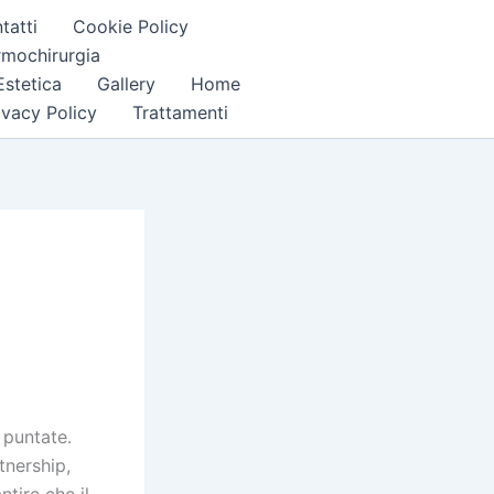
tatti
Cookie Policy
rmochirurgia
Estetica
Gallery
Home
ivacy Policy
Trattamenti
 puntate.
tnership,