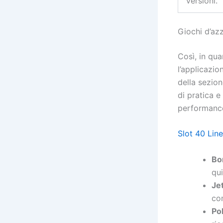
versioni.
Giochi d’azz
Così, in qu
l’applicazio
della sezio
di pratica 
performance
Slot 40 Line
Bo
qui
Je
co
Po