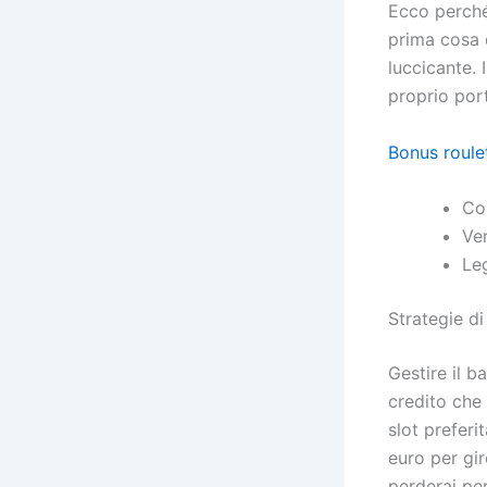
Ecco perché
prima cosa d
luccicante. 
proprio por
Bonus roulet
Con
Ver
Leg
Strategie di
Gestire il b
credito che
slot preferi
euro per gi
perderai pe