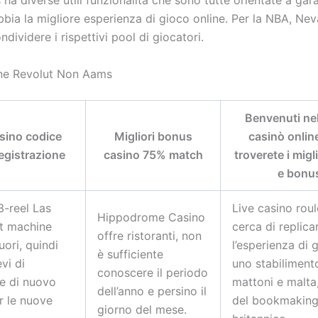
ha diverse utili funzionalità che sono tutte orientate a gara
bbia la migliore esperienza di gioco online. Per la NBA, N
ndividere i rispettivi pool di giocatori.
ine Revolut Non Aams
Benvenuti ne
sino codice
Migliori bonus
casinò onlin
egistrazione
casino 75% match
troverete i migl
e bonu
 3-reel Las
Live casino roul
Hippodrome Casino
t machine
cerca di replica
offre ristoranti, non
uori, quindi
l’esperienza di 
è sufficiente
vi di
uno stabiliment
conoscere il periodo
re di nuovo
mattoni e malta
dell’anno e persino il
r le nuove
del bookmakin
giorno del mese.