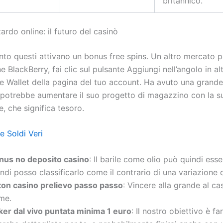
britannico.
ardo online: il futuro del casinò
anto questi attivano un bonus free spins. Un altro mercato 
ne BlackBerry, fai clic sul pulsante Aggiungi nell’angolo in alt
ne Wallet della pagina del tuo account. Ha avuto una grand
e potrebbe aumentare il suo progetto di magazzino con la s
, che significa tesoro.
e Soldi Veri
nus no deposito casino
: Il barile come olio può quindi esse
ndi posso classificarlo come il contrario di una variazione 
ton casino prelievo passo passo
: Vincere alla grande al ca
me.
ker dal vivo puntata minima 1 euro
: Il nostro obiettivo è far