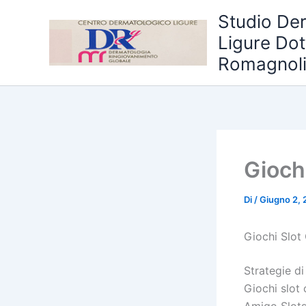
Vai
Studio De
al
Ligure Dot
contenuto
Romagnol
Gioch
Di
/
Giugno 2,
Giochi Slot
Strategie d
Giochi slot