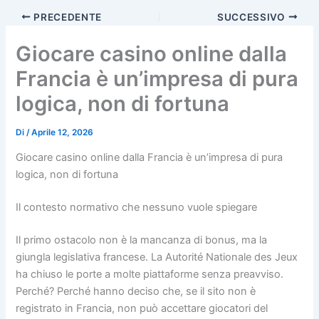
PRECEDENTE
SUCCESSIVO
Giocare casino online dalla
Francia è un’impresa di pura
logica, non di fortuna
Di
/
Aprile 12, 2026
Giocare casino online dalla Francia è un’impresa di pura
logica, non di fortuna
Il contesto normativo che nessuno vuole spiegare
Il primo ostacolo non è la mancanza di bonus, ma la
giungla legislativa francese. La Autorité Nationale des Jeux
ha chiuso le porte a molte piattaforme senza preavviso.
Perché? Perché hanno deciso che, se il sito non è
registrato in Francia, non può accettare giocatori del