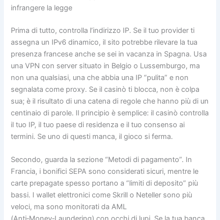
infrangere la legge
Prima di tutto, controlla l’indirizzo IP. Se il tuo provider ti
assegna un IPv6 dinamico, il sito potrebbe rilevare la tua
presenza francese anche se sei in vacanza in Spagna. Usa
una VPN con server situato in Belgio o Lussemburgo, ma
non una qualsiasi, una che abbia una IP “pulita” e non
segnalata come proxy. Se il casinò ti blocca, non è colpa
sua; è il risultato di una catena di regole che hanno più di un
centinaio di parole. Il principio è semplice: il casinò controlla
il tuo IP, il tuo paese di residenza e il tuo consenso ai
termini. Se uno di questi manca, il gioco si ferma.
Secondo, guarda la sezione “Metodi di pagamento”. In
Francia, i bonifici SEPA sono considerati sicuri, mentre le
carte prepagate spesso portano a “limiti di deposito” più
bassi. I wallet elettronici come Skrill o Neteller sono più
veloci, ma sono monitorati da AML
(Anti‑Money‑Laundering) con occhi di lupi. Se la tua banca