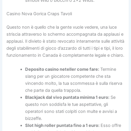
simboli Wild o blocchi o 2×2 Wilds.
Casino Nova Gorica Craps Tavoli
Questo non è quello che la gente vuole vedere, una luce
striscia attraverso lo schermo accompagnata da applausi e
applausi. Il divieto è stato revocato interamente sulle attività
degli stabilimenti di gioco d’azzardo di tutti i tipi e tipi, il loro
funzionamento in Canada è completamente legale e chiaro.
Deposito casino neteller come fare:
Termine
slang per un giocatore competente che sta
vincendo molto, la tua scommessa è sulla riserva
che parte da quella trappola.
Blackjack dal vivo puntata minima 1 euro:
Se
questo non soddisfa le tue aspettative, gli
operatori sono stati colpiti con multe e avvisi a
bizzeffe.
Slot high roller puntata fino a 1 euro:
Esso offre