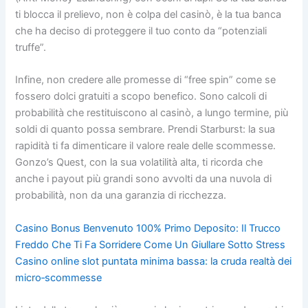
ti blocca il prelievo, non è colpa del casinò, è la tua banca
che ha deciso di proteggere il tuo conto da “potenziali
truffe”.
Infine, non credere alle promesse di “free spin” come se
fossero dolci gratuiti a scopo benefico. Sono calcoli di
probabilità che restituiscono al casinò, a lungo termine, più
soldi di quanto possa sembrare. Prendi Starburst: la sua
rapidità ti fa dimenticare il valore reale delle scommesse.
Gonzo’s Quest, con la sua volatilità alta, ti ricorda che
anche i payout più grandi sono avvolti da una nuvola di
probabilità, non da una garanzia di ricchezza.
Casino Bonus Benvenuto 100% Primo Deposito: Il Trucco
Freddo Che Ti Fa Sorridere Come Un Giullare Sotto Stress
Casino online slot puntata minima bassa: la cruda realtà dei
micro‑scommesse