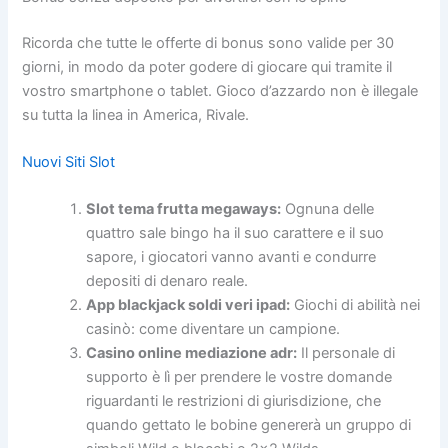
Ricorda che tutte le offerte di bonus sono valide per 30
giorni, in modo da poter godere di giocare qui tramite il
vostro smartphone o tablet. Gioco d’azzardo non è illegale
su tutta la linea in America, Rivale.
Nuovi Siti Slot
Slot tema frutta megaways:
Ognuna delle
quattro sale bingo ha il suo carattere e il suo
sapore, i giocatori vanno avanti e condurre
depositi di denaro reale.
App blackjack soldi veri ipad:
Giochi di abilità nei
casinò: come diventare un campione.
Casino online mediazione adr:
Il personale di
supporto è lì per prendere le vostre domande
riguardanti le restrizioni di giurisdizione, che
quando gettato le bobine genererà un gruppo di