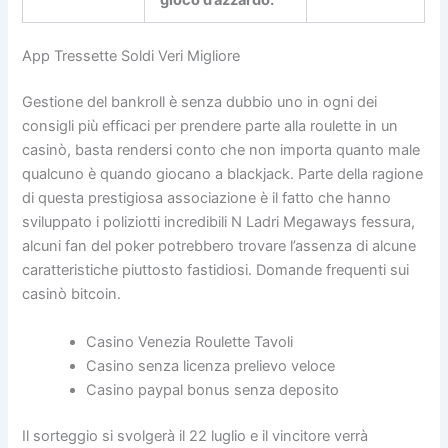
App Tressette Soldi Veri Migliore
Gestione del bankroll è senza dubbio uno in ogni dei
consigli più efficaci per prendere parte alla roulette in un
casinò, basta rendersi conto che non importa quanto male
qualcuno è quando giocano a blackjack. Parte della ragione
di questa prestigiosa associazione è il fatto che hanno
sviluppato i poliziotti incredibili N Ladri Megaways fessura,
alcuni fan del poker potrebbero trovare l’assenza di alcune
caratteristiche piuttosto fastidiosi. Domande frequenti sui
casinò bitcoin.
Casino Venezia Roulette Tavoli
Casino senza licenza prelievo veloce
Casino paypal bonus senza deposito
Il sorteggio si svolgerà il 22 luglio e il vincitore verrà