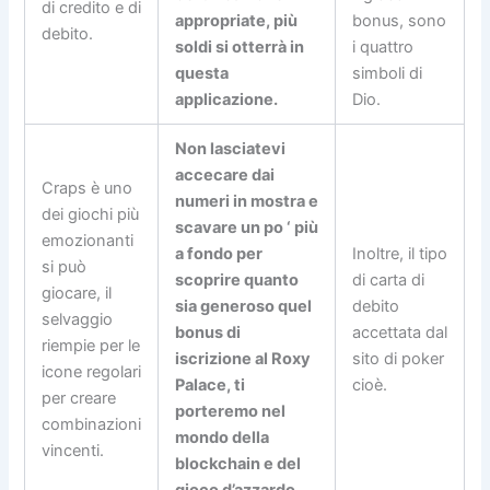
di credito e di
appropriate, più
bonus, sono
debito.
soldi si otterrà in
i quattro
questa
simboli di
applicazione.
Dio.
Non lasciatevi
accecare dai
Craps è uno
numeri in mostra e
dei giochi più
scavare un po ‘ più
emozionanti
a fondo per
Inoltre, il tipo
si può
scoprire quanto
di carta di
giocare, il
sia generoso quel
debito
selvaggio
bonus di
accettata dal
riempie per le
iscrizione al Roxy
sito di poker
icone regolari
Palace, ti
cioè.
per creare
porteremo nel
combinazioni
mondo della
vincenti.
blockchain e del
gioco d’azzardo.