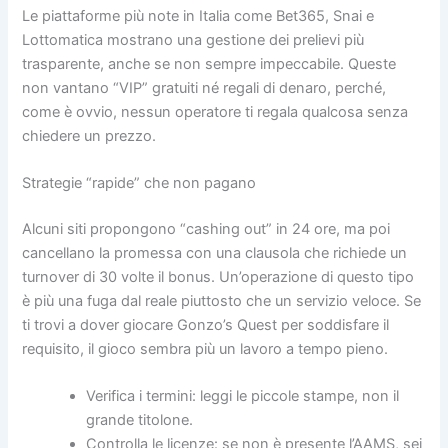
Le piattaforme più note in Italia come Bet365, Snai e
Lottomatica mostrano una gestione dei prelievi più
trasparente, anche se non sempre impeccabile. Queste
non vantano “VIP” gratuiti né regali di denaro, perché,
come è ovvio, nessun operatore ti regala qualcosa senza
chiedere un prezzo.
Strategie “rapide” che non pagano
Alcuni siti propongono “cashing out” in 24 ore, ma poi
cancellano la promessa con una clausola che richiede un
turnover di 30 volte il bonus. Un’operazione di questo tipo
è più una fuga dal reale piuttosto che un servizio veloce. Se
ti trovi a dover giocare Gonzo’s Quest per soddisfare il
requisito, il gioco sembra più un lavoro a tempo pieno.
Verifica i termini: leggi le piccole stampe, non il
grande titolone.
Controlla le licenze: se non è presente l’AAMS, sei