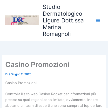
Vai
Studio
al
Dermatologico
contenuto
Ligure Dott.ssa
Marina
Romagnoli
Casino Promozioni
Di
/
Giugno 2, 2026
Casino Promozioni
Controlla il sito web Casino Rocket per informazioni più
precise su quali regioni sono limitate, ovviamente. Inoltre,
abbiamo un team di esperti che sono sempre al top del loro