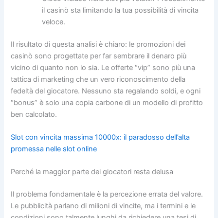
il casinò sta limitando la tua possibilità di vincita
veloce.
Il risultato di questa analisi è chiaro: le promozioni dei
casinò sono progettate per far sembrare il denaro più
vicino di quanto non lo sia. Le offerte “vip” sono più una
tattica di marketing che un vero riconoscimento della
fedeltà del giocatore. Nessuno sta regalando soldi, e ogni
“bonus” è solo una copia carbone di un modello di profitto
ben calcolato.
Slot con vincita massima 10000x: il paradosso dell’alta
promessa nelle slot online
Perché la maggior parte dei giocatori resta delusa
Il problema fondamentale è la percezione errata del valore.
Le pubblicità parlano di milioni di vincite, ma i termini e le
condizioni sono talmente lunghi da richiedere una tesi di