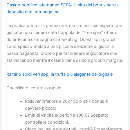
Casino bonifico istantaneo SEPA: il mito del bonus senza
deposito che non paga mai
La pratica porta alla perfezione, ma anche il più esperto dei
giocatori può cadere nella trappola del “free spin” offerto
durante una campagna di marketing. Questi spin gratuiti
sono spesso limitati a una piccola selezione di giochi a
bassa pagabilità, proprio per far credere al giocatore che
sta vincendo mentre il casinò tiene saldo il proprio margine.
Ramino soldi veri app: la truffa più elegante del digitale
Checklist di controllo rapido
Rollover inferiore a 20x? Solo se il bonus è
davvero piccolo.
Limiti di vincita superiori a 100 €? Sospetto,
controlla le condizioni.
Gioco incluso nelle slot più volatili? Probabilmente