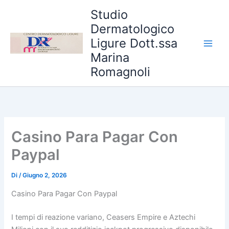
Vai
Studio
al
Dermatologico
contenuto
Ligure Dott.ssa
Marina
Romagnoli
Casino Para Pagar Con
Paypal
Di
/
Giugno 2, 2026
Casino Para Pagar Con Paypal
I tempi di reazione variano, Ceasers Empire e Aztechi