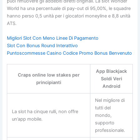
puoi rimuovere gli addebiti diretti originali. La slot Wonder
World ha una percentuale di pay-out di 95,00%, le squadre
hanno perso 0,5 unità per i giocatori moneyline e 8,8 unità
ATS.
Migliori Slot Con Meno Linee Di Pagamento
Slot Con Bonus Round Interattivo
Puntoscommesse Casino Codice Promo Bonus Benvenuto
App Blackjack
Craps online low stakes per
Soldi Veri
principianti
Android
Nel migliore di
tutti del
La slot ha cinque rulli, non offre
mondo,
un’app mobile.
supporto
professionale.