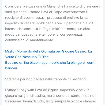
Considera la situazione di Maria, che ha scelto di prelevare i
suoi guadagni usando PayPal. Dopo aver superato il
requisito di scommessa, il processo di prelievo le ha
impedito di vedere i soldi per 48 ore. Il perché? Un audit
interno che controlla la “legittimità” del conto, un altro
modo per guadagnare tempo e, di conseguenza,
commissioni di mantenimento.
Miglior Momento della Giornata per Giocare Casino: La
Verità Che Nessuno Ti Dice
Il casino online bitcoin app mobile che fa piangere i conti
bancari
Strategie per non cadere nelle trappole più evidenti
Evitare il “pay with PayPal” è quasi impossibile se vuoi
giocare nei grandi casinò, ma ci sono dei contorni da non
trascurare. Prima di tutto, leggi sempre le piccole stampe: