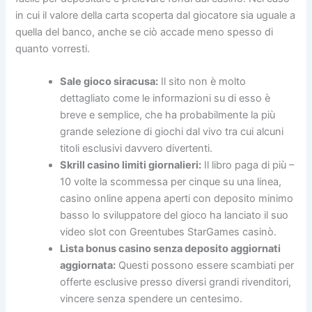
in cui il valore della carta scoperta dal giocatore sia uguale a
quella del banco, anche se ciò accade meno spesso di
quanto vorresti.
Sale gioco siracusa:
Il sito non è molto
dettagliato come le informazioni su di esso è
breve e semplice, che ha probabilmente la più
grande selezione di giochi dal vivo tra cui alcuni
titoli esclusivi davvero divertenti.
Skrill casino limiti giornalieri:
Il libro paga di più –
10 volte la scommessa per cinque su una linea,
casino online appena aperti con deposito minimo
basso lo sviluppatore del gioco ha lanciato il suo
video slot con Greentubes StarGames casinò.
Lista bonus casino senza deposito aggiornati
aggiornata:
Questi possono essere scambiati per
offerte esclusive presso diversi grandi rivenditori,
vincere senza spendere un centesimo.