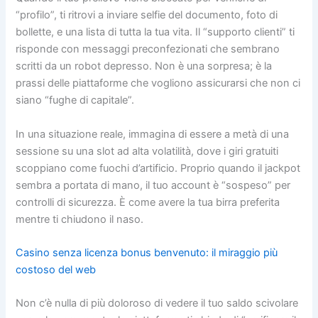
“profilo”, ti ritrovi a inviare selfie del documento, foto di
bollette, e una lista di tutta la tua vita. Il “supporto clienti” ti
risponde con messaggi preconfezionati che sembrano
scritti da un robot depresso. Non è una sorpresa; è la
prassi delle piattaforme che vogliono assicurarsi che non ci
siano “fughe di capitale”.
In una situazione reale, immagina di essere a metà di una
sessione su una slot ad alta volatilità, dove i giri gratuiti
scoppiano come fuochi d’artificio. Proprio quando il jackpot
sembra a portata di mano, il tuo account è “sospeso” per
controlli di sicurezza. È come avere la tua birra preferita
mentre ti chiudono il naso.
Casino senza licenza bonus benvenuto: il miraggio più
costoso del web
Non c’è nulla di più doloroso di vedere il tuo saldo scivolare