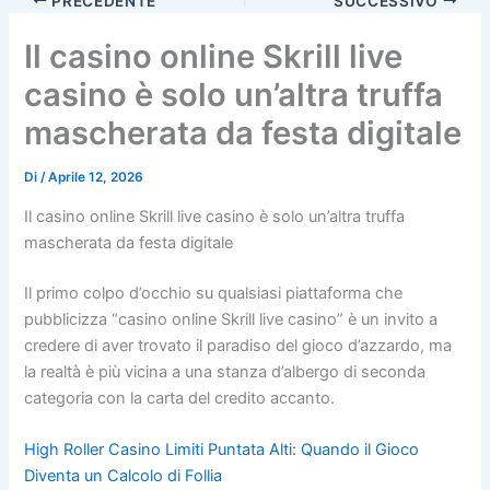
PRECEDENTE
SUCCESSIVO
Il casino online Skrill live
casino è solo un’altra truffa
mascherata da festa digitale
Di
/
Aprile 12, 2026
Il casino online Skrill live casino è solo un’altra truffa
mascherata da festa digitale
Il primo colpo d’occhio su qualsiasi piattaforma che
pubblicizza “casino online Skrill live casino” è un invito a
credere di aver trovato il paradiso del gioco d’azzardo, ma
la realtà è più vicina a una stanza d’albergo di seconda
categoria con la carta del credito accanto.
High Roller Casino Limiti Puntata Alti: Quando il Gioco
Diventa un Calcolo di Follia