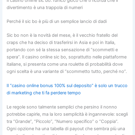
Il casino online sic bo: l’unico gioco che ti ricorda che il
divertimento è una trappola di numeri
Perché il sic bo è più di un semplice lancio di dadi
Sic bo non è la novità del mese, è il vecchio fratello del
craps che ha deciso di trasferirsi in Asia e poi in Italia,
portando con sé la stessa sensazione di “scommetti e
spera”. Il casino online sic bo, soprattutto nelle piattaforme
italiane, si presenta come una roulette di probabilità dove
ogni scelta è una variante di “scommetto tutto, perché no”.
Il “casino online bonus 100% sul deposito” è solo un trucco
di marketing che ti fa perdere tempo
Le regole sono talmente semplici che persino il nonno
potrebbe capirle, ma la loro semplicità è ingannevole: scegli
tra “Grande”, “Piccolo”, “Numero specifico” o “Coppia”.
Ogni opzione ha una tabella di payout che sembra più una