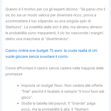
Questo è il motivo per cui gli esperti dicono: “Se pensi che il
sic bo sia un modo veloce per diventare ricco, prova a
scommettere il tuo stipendio su una singola spin di
Starburst”. La volatilità delle slot è alta, ma almeno almeno
le probabilità sono trasparenti; il sic bo nasconde i margini
dietro una maschera di “divertimento”.
Casino online low budget 75 euro: la cruda realtà di chi
vuole giocare senza svuotare il conto
Come affrontare il casinò senza cadere nella trappola delle
promesse
Imposta un budget fisso. Non cedere alle offerte
“free” perché il risultato è sempre “ti trovi fuori dal
gioco”.
Studia la tabella dei payout. Il “Grande” paga
poco, ma la probabilità è alta; il “Numero