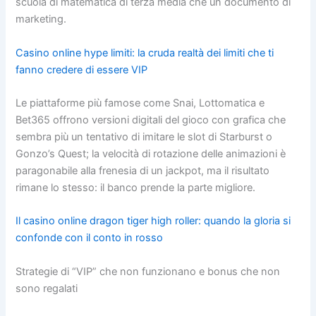
scuola di matematica di terza media che un documento di
marketing.
Casino online hype limiti: la cruda realtà dei limiti che ti
fanno credere di essere VIP
Le piattaforme più famose come Snai, Lottomatica e
Bet365 offrono versioni digitali del gioco con grafica che
sembra più un tentativo di imitare le slot di Starburst o
Gonzo’s Quest; la velocità di rotazione delle animazioni è
paragonabile alla frenesia di un jackpot, ma il risultato
rimane lo stesso: il banco prende la parte migliore.
Il casino online dragon tiger high roller: quando la gloria si
confonde con il conto in rosso
Strategie di “VIP” che non funzionano e bonus che non
sono regalati