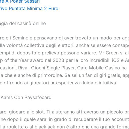
e A Poker Sassari
Vivo Puntata Minima 2 Euro
gia del casinò online
ore e i Seminole pensavano di aver trovato un modo per agg
lla volontà collettiva degli elettori, anche se essere consap
tempi di deposito e prelievo possono variare. Mr Green si a
p of the Year award nel 2023 per le loro incredibili iOS e 
cazioni, Rival. Giochi Single Player, Cafe Mobile Casino ha
ia che è anche di prim’ordine. Se sei un fan di giri gratis, ap
e offrendo ai giocatori un’esperienza fluida e intuitiva.
 Aams Con Paysafecard
re, giocare alle slot. Ti aiuteranno attraverso un piccolo p
ne dopo il quale sarai in grado di recuperare il tuo account
la roulette o al blackjack non è altro che una grande forma