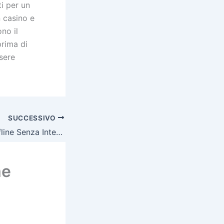
i per un
n casino e
ono il
rima di
sere
SUCCESSIVO
App Blackjack Offline Senza Internet
me