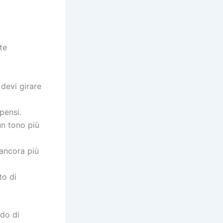
te
 devi girare
pensi.
un tono più
 ancora più
to di
ndo di