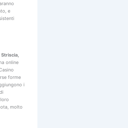
saranno
to, e
istenti
Striscia,
ma online
 Casino
erse forme
aggiungono i
di
 loro
uota, molto