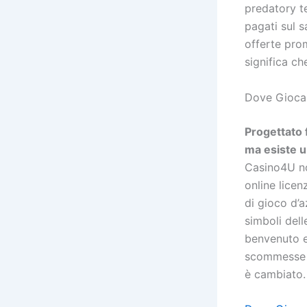
predatory t
pagati sul s
offerte prom
significa ch
Dove Giocar
Progettato f
ma esiste u
Casino4U non
online lice
di gioco d’
simboli del
benvenuto e 
scommesse se
è cambiato.