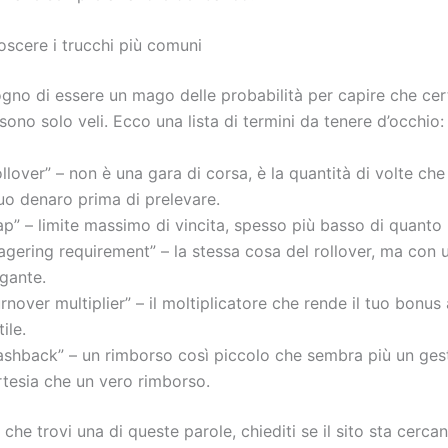
scere i trucchi più comuni
ogno di essere un mago delle probabilità per capire che cer
sono solo veli. Ecco una lista di termini da tenere d’occhio:
llover” – non è una gara di corsa, è la quantità di volte che
tuo denaro prima di prelevare.
p” – limite massimo di vincita, spesso più basso di quanto 
gering requirement” – la stessa cosa del rollover, ma con 
gante.
rnover multiplier” – il moltiplicatore che rende il tuo bonus
tile.
ashback” – un rimborso così piccolo che sembra più un ges
rtesia che un vero rimborso.
 che trovi una di queste parole, chiediti se il sito sta cerca