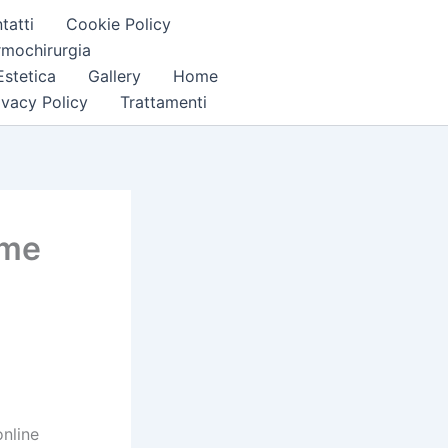
tatti
Cookie Policy
rmochirurgia
Estetica
Gallery
Home
ivacy Policy
Trattamenti
ome
online