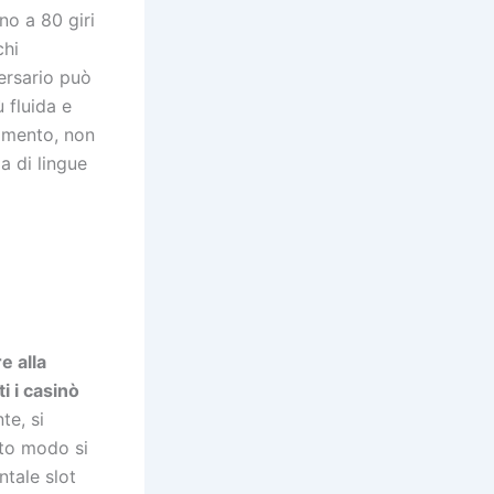
ino a 80 giri
chi
versario può
 fluida e
omento, non
 di lingue
e alla
i i casinò
te, si
sto modo si
ntale slot