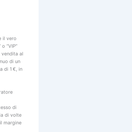
 il vero
 o “VIP”
 vendita al
enuo di un
di 1 €, in
ratore
esso di
a di volte
il margine