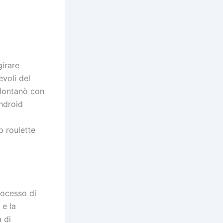
irare
evoli del
llontanò con
Android
p roulette
rocesso di
 e la
 di