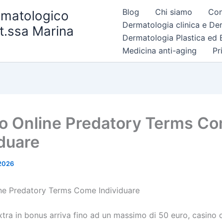
Blog
Chi siamo
Con
rmatologico
Dermatologia clinica e De
t.ssa Marina
Dermatologia Plastica ed 
i
Medicina anti-aging
Pr
o Online Predatory Terms C
iduare
 2026
ne Predatory Terms Come Individuare
xtra in bonus arriva fino ad un massimo di 50 euro, casino 