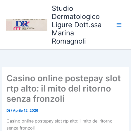
Vai
Studio
al
Dermatologico
contenuto
Ligure Dott.ssa
Marina
Romagnoli
Casino online postepay slot
rtp alto: il mito del ritorno
senza fronzoli
Di
/
Aprile 12, 2026
Casino online postepay slot rtp alto: il mito del ritorno
senza fronzoli