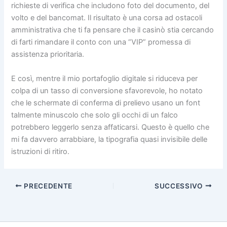
richieste di verifica che includono foto del documento, del
volto e del bancomat. Il risultato è una corsa ad ostacoli
amministrativa che ti fa pensare che il casinò stia cercando
di farti rimandare il conto con una “VIP” promessa di
assistenza prioritaria.
E così, mentre il mio portafoglio digitale si riduceva per
colpa di un tasso di conversione sfavorevole, ho notato
che le schermate di conferma di prelievo usano un font
talmente minuscolo che solo gli occhi di un falco
potrebbero leggerlo senza affaticarsi. Questo è quello che
mi fa davvero arrabbiare, la tipografia quasi invisibile delle
istruzioni di ritiro.
PRECEDENTE
SUCCESSIVO