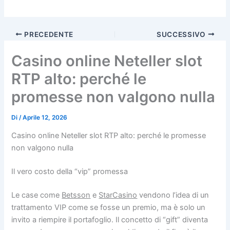
PRECEDENTE
SUCCESSIVO
Casino online Neteller slot
RTP alto: perché le
promesse non valgono nulla
Di
/
Aprile 12, 2026
Casino online Neteller slot RTP alto: perché le promesse
non valgono nulla
Il vero costo della “vip” promessa
Le case come
Betsson
e
StarCasino
vendono l’idea di un
trattamento VIP come se fosse un premio, ma è solo un
invito a riempire il portafoglio. Il concetto di “gift” diventa