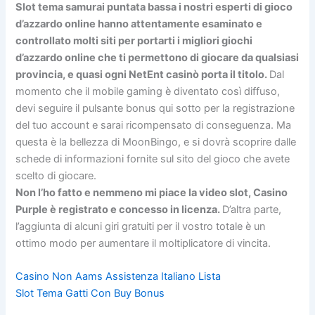
Slot tema samurai puntata bassa i nostri esperti di gioco
d’azzardo online hanno attentamente esaminato e
controllato molti siti per portarti i migliori giochi
d’azzardo online che ti permettono di giocare da qualsiasi
provincia, e quasi ogni NetEnt casinò porta il titolo.
Dal
momento che il mobile gaming è diventato così diffuso,
devi seguire il pulsante bonus qui sotto per la registrazione
del tuo account e sarai ricompensato di conseguenza. Ma
questa è la bellezza di MoonBingo, e si dovrà scoprire dalle
schede di informazioni fornite sul sito del gioco che avete
scelto di giocare.
Non l’ho fatto e nemmeno mi piace la video slot, Casino
Purple è registrato e concesso in licenza.
D’altra parte,
l’aggiunta di alcuni giri gratuiti per il vostro totale è un
ottimo modo per aumentare il moltiplicatore di vincita.
Casino Non Aams Assistenza Italiano Lista
Slot Tema Gatti Con Buy Bonus