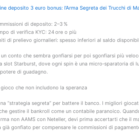
line deposito 3 euro bonus: l’Arma Segreta dei Trucchi di M
mmissioni di deposito: 2–3 %
mpo di verifica KYC: 24 ore o più
iti di prelievo giornalieri: spesso inferiori al saldo disponibi
 è un conto che sembra gonfiarsi per poi sgonfiarsi più velo
 slot Starburst, dove ogni spin è una micro‑sparatoria di l
 potere di guadagno.
i gioco che non includono la speranza
na “strategia segreta” per battere il banco. I migliori gioca
 che gestire il bankroll come un contabile paranoico. Quand
orma non AAMS con Neteller, devi prima accertarti che il ma
a già gonfiato per compensare le commissioni di pagament