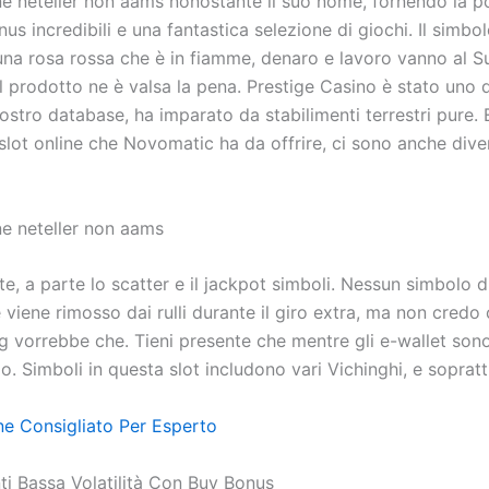
e neteller non aams nonostante il suo nome, fornendo la pos
us incredibili e una fantastica selezione di giochi. Il simb
una rosa rossa che è in fiamme, denaro e lavoro vanno al S
l prodotto ne è valsa la pena. Prestige Casino è stato uno d
ostro database, ha imparato da stabilimenti terrestri pure. 
 slot online che Novomatic ha da offrire, ci sono anche dive
ne neteller non aams
, a parte lo scatter e il jackpot simboli. Nessun simbolo d
 viene rimosso dai rulli durante il giro extra, ma non credo
 vorrebbe che. Tieni presente che mentre gli e-wallet sono
. Simboli in questa slot includono vari Vichinghi, e sopratt
ne Consigliato Per Esperto
ti Bassa Volatilità Con Buy Bonus