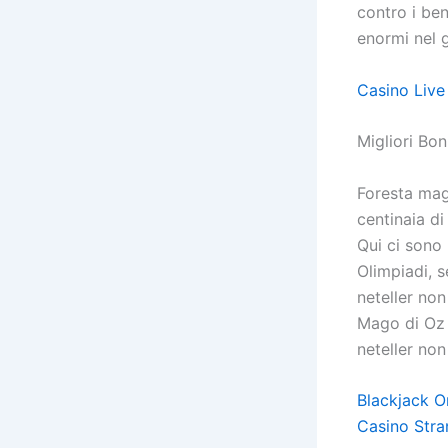
contro i ben
enormi nel g
Casino Live 
Migliori Bo
Foresta mag
centinaia di
Qui ci sono 
Olimpiadi, s
neteller non
Mago di Oz s
neteller no
Blackjack O
Casino Stran