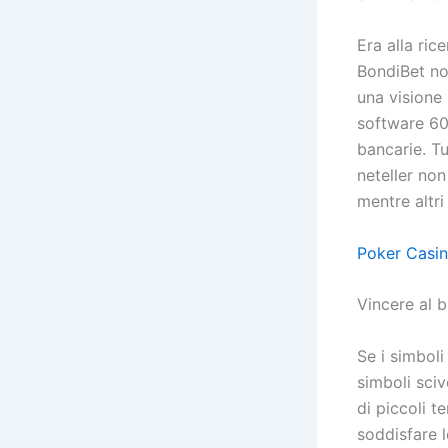
Era alla ric
BondiBet no
una visione
software 60
bancarie. Tu
neteller non
mentre altr
Poker Casin
Vincere al b
Se i simboli
simboli sciv
di piccoli 
soddisfare l