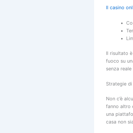
Il casino on
Co
Te
Lim
Il risultato
fuoco su una
senza reale
Strategie d
Non c’è alcu
fanno altro
una piattaf
casa non si