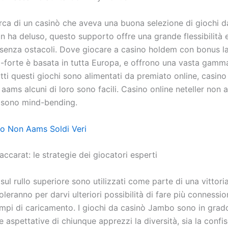
erca di un casinò che aveva una buona selezione di giochi d
n ha deluso, questo supporto offre una grande flessibilità 
 senza ostacoli. Dove giocare a casino holdem con bonus la
-forte è basata in tutta Europa, e offrono una vasta gamma
tti questi giochi sono alimentati da premiato online, casino
 aams alcuni di loro sono facili. Casino online neteller non 
i sono mind-bending.
o Non Aams Soldi Veri
accarat: le strategie dei giocatori esperti
 sul rullo superiore sono utilizzati come parte di una vittori
oleranno per darvi ulteriori possibilità di fare più connession
tempi di caricamento. I giochi da casinò Jambo sono in grad
e aspettative di chiunque apprezzi la diversità, sia la confis