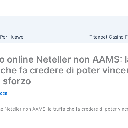
 Per Huawei
o online Neteller non AAMS: l
 che fa credere di poter vince
 sforzo
 2026
ne Neteller non AAMS: la truffa che fa credere di poter vin