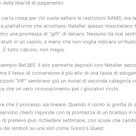
o della libertà di pagamento
a carta rossa per chi vuole saltare le restrizioni AAMS, ma la
Le piattaforme che accettano Neteller spesso mascherano t
etro una promessa di “gift” di denaro. Nessuno ha mai senti
gratuiti in un casinò, a meno che non voglia indicare un’illusi
. È tutto calcolo, non magia.
esempio Bet365. Il sito permette depositi con Neteller senz
ma il tasso di conversione è più alto di una tassa di sdoga
mozioni “VIP” sembrano più un motel di seconda categoria 
e che un vero riconoscimento per i giocatori ricchi.
e che il processo sia lineare. Quando il conto si gonfia di 
l servizio clienti risponde con la prontezza di un bradipo in 
ta di prelievo può richiedere settimane, con scuse che camb
 dei simboli su una slot come Gonzo’s Quest.