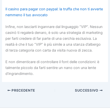
Il casino para pagar con paypal: la truffa che non ti avverte
nemmeno il tuo avvocato
Infine, non lasciarti ingannare dal linguaggio “VIP”. Nessun
casinò ti regalerà denaro, è solo una strategia di marketing
per farti credere di far parte di una cerchia esclusiva. La
realtà è che il tuo “VIP” è più simile a una stanza d’albergo
di terza categoria con carta da visita nuova di zecca.
E non dimenticare di controllare il font delle condizioni: è
talmente piccolo da farti sentire un nano con una lente
d’ingrandimento.
PRECEDENTE
SUCCESSIVO