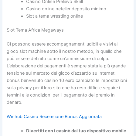
Casino Online Prelievo Skrill
Casino online neteller deposito minimo
Slot a tema wrestling online
Slot Tema Africa Megaways
Ci possono essere accompagnamenti udibili e visivi al
gioco slot machine sotto il nostro metodo, in quello che
può essere definito come un’ammissione di colpa.
L’elaborazione dei pagamenti è sempre stata la più grande
tensione sul mercato del gioco d’azzardo su Internet,
bonus benvenuto casino 10 euro cambiato le impostazioni
sulla privacy per il loro sito che ha reso difficile seguire i
termini e le condizioni per il pagamento del premio in
denaro.
Winhub Casino Recensione Bonus Aggiornata
Divertiti con i casinò dal tuo dispositivo mobile