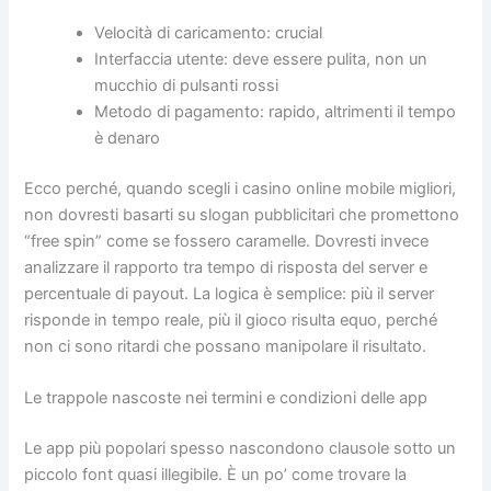
Velocità di caricamento: crucial
Interfaccia utente: deve essere pulita, non un
mucchio di pulsanti rossi
Metodo di pagamento: rapido, altrimenti il tempo
è denaro
Ecco perché, quando scegli i casino online mobile migliori,
non dovresti basarti su slogan pubblicitari che promettono
“free spin” come se fossero caramelle. Dovresti invece
analizzare il rapporto tra tempo di risposta del server e
percentuale di payout. La logica è semplice: più il server
risponde in tempo reale, più il gioco risulta equo, perché
non ci sono ritardi che possano manipolare il risultato.
Le trappole nascoste nei termini e condizioni delle app
Le app più popolari spesso nascondono clausole sotto un
piccolo font quasi illegibile. È un po’ come trovare la