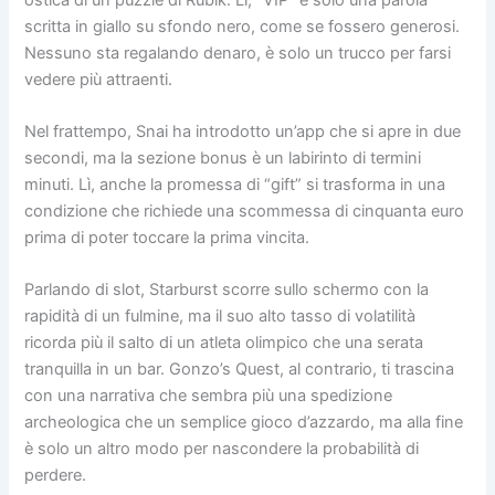
scritta in giallo su sfondo nero, come se fossero generosi.
Nessuno sta regalando denaro, è solo un trucco per farsi
vedere più attraenti.
Nel frattempo, Snai ha introdotto un’app che si apre in due
secondi, ma la sezione bonus è un labirinto di termini
minuti. Lì, anche la promessa di “gift” si trasforma in una
condizione che richiede una scommessa di cinquanta euro
prima di poter toccare la prima vincita.
Parlando di slot, Starburst scorre sullo schermo con la
rapidità di un fulmine, ma il suo alto tasso di volatilità
ricorda più il salto di un atleta olimpico che una serata
tranquilla in un bar. Gonzo’s Quest, al contrario, ti trascina
con una narrativa che sembra più una spedizione
archeologica che un semplice gioco d’azzardo, ma alla fine
è solo un altro modo per nascondere la probabilità di
perdere.