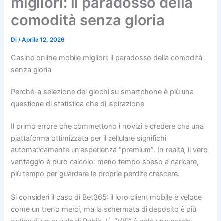
migliori: il paradosso della
comodità senza gloria
Di
/
Aprile 12, 2026
Casino online mobile migliori: il paradosso della comodità
senza gloria
Perché la selezione dei giochi su smartphone è più una
questione di statistica che di ispirazione
Il primo errore che commettono i novizi è credere che una
piattaforma ottimizzata per il cellulare significhi
automaticamente un’esperienza “premium”. In realtà, il vero
vantaggio è puro calcolo: meno tempo speso a caricare,
più tempo per guardare le proprie perdite crescere.
Si consideri il caso di Bet365: il loro client mobile è veloce
come un treno merci, ma la schermata di deposito è più
ostica di un puzzle di Rubik. Lì, “VIP” è solo una parola