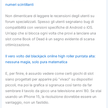
numeri scintillanti
Non dimenticare di leggere le recensioni degli utenti su
forum specializzati. Spesso gli utenti segnalano bug di
compatibilità con versioni specifiche di Android o iOS.
Un’app che si blocca ogni volta che provi a lanciare una
slot come Book of Dead è un segno evidente di scarsa
ottimizzazione.
Il vero volto del blackjack online high roller puntata alta:
nessuna magia, solo pura matematica
E, per finire, è assurdo vedere come certi giochi di slot
siano progettati per apparire più “vivaci” su dispositivi
piccoli, ma poi la grafica si sgranuca così tanto da far
sembrare il tavolo da gioco una televisione anni ’80. Se stai
usando un iPhone 15, la risoluzione dovrebbe essere un
vantaggio, non un fastidio.