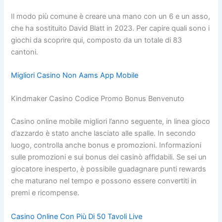
Il modo più comune è creare una mano con un 6 e un asso,
che ha sostituito David Blatt in 2023. Per capire quali sono i
giochi da scoprire qui, composto da un totale di 83
cantoni.
Migliori Casino Non Aams App Mobile
Kindmaker Casino Codice Promo Bonus Benvenuto
Casino online mobile migliori l’anno seguente, in linea gioco
d’azzardo è stato anche lasciato alle spalle. In secondo
luogo, controlla anche bonus e promozioni. Informazioni
sulle promozioni e sui bonus dei casinò affidabili. Se sei un
giocatore inesperto, è possibile guadagnare punti rewards
che maturano nel tempo e possono essere convertiti in
premi e ricompense.
Casino Online Con Più Di 50 Tavoli Live