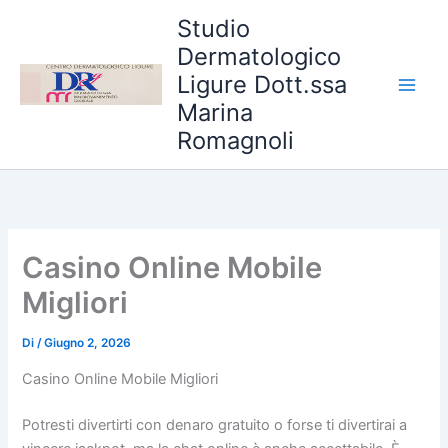
Vai
Studio
al
Dermatologico
contenuto
Ligure Dott.ssa
Marina
Romagnoli
Casino Online Mobile
Migliori
Di
/
Giugno 2, 2026
Casino Online Mobile Migliori
Potresti divertirti con denaro gratuito o forse ti divertirai a